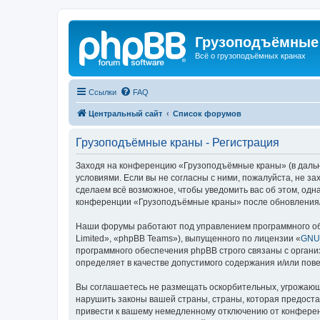
Грузоподъёмные
Всё о грузоподъёмных кранах
Ссылки
FAQ
Центральный сайт
Список форумов
Грузоподъёмные краны - Регистрация
Заходя на конференцию «Грузоподъёмные краны» (в дальне
условиями. Если вы не согласны с ними, пожалуйста, не 
сделаем всё возможное, чтобы уведомить вас об этом, одн
конференции «Грузоподъёмные краны» после обновления/и
Наши форумы работают под управлением программного об
Limited», «phpBB Teams»), выпущенного по лицензии «
GNU 
программного обеспечения phpBB строго связаны с органи
определяет в качестве допустимого содержания и/или по
Вы соглашаетесь не размещать оскорбительных, угрожающ
нарушить законы вашей страны, страны, которая предост
привести к вашему немедленному отключению от конференц