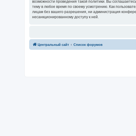
возможности проведения такой политики. Вы соглашаетес
тему в любое время по своему усмотрению. Как пользовате
лицам без вашего разрешения, ни администрация конферен
несанкционированному доступу к ней.
Центральный сайт
Список форумов