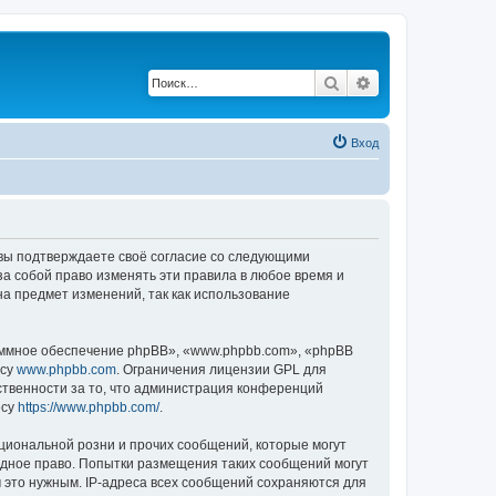
Поиск
Расширенный по
Вход
, вы подтверждаете своё согласие со следующими
а собой право изменять эти правила в любое время и
на предмет изменений, так как использование
ммное обеспечение phpBB», «www.phpbb.com», «phpBB
есу
www.phpbb.com
. Ограничения лицензии GPL для
ственности за то, что администрация конференций
есу
https://www.phpbb.com/
.
циональной розни и прочих сообщений, которые могут
одное право. Попытки размещения таких сообщений могут
 это нужным. IP-адреса всех сообщений сохраняются для