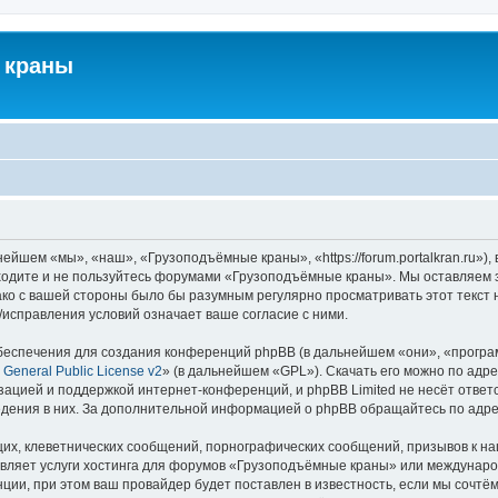
 краны
йшем «мы», «наш», «Грузоподъёмные краны», «https://forum.portalkran.ru»)
заходите и не пользуйтесь форумами «Грузоподъёмные краны». Мы оставляем з
ако с вашей стороны было бы разумным регулярно просматривать этот текст 
справления условий означает ваше согласие с ними.
еспечения для создания конференций phpBB (в дальнейшем «они», «програ
General Public License v2
» (в дальнейшем «GPL»). Скачать его можно по адр
зацией и поддержкой интернет-конференций, и phpBB Limited не несёт ответ
ведения в них. За дополнительной информацией о phpBB обращайтесь по адр
их, клеветнических сообщений, порнографических сообщений, призывов к на
авляет услуги хостинга для форумов «Грузоподъёмные краны» или междунар
ии, при этом ваш провайдер будет поставлен в известность, если мы сочтём