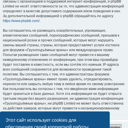
связаны с организацией и поддержкой интернет-конференций, и phpBB
Limited не несёт ответственности за то, что администрация конференций
определяет в качестве допустимого содержания и/или поведения в них.
За дополнительной информацией о phpBB обращайтесь по адресу
https://www.phpbb.com/
.
Вы соглашаетесь не размещать оскорбительных, угрожающих,
клеветнических сообщений, порнографических сообщений, призывов к
национальной розни и прочих сообщений, которые могут нарушить
законы вашей страны, страны, которая предоставляет услуги хостинга
для форумов «Грузоподъёмные краны» или международное право.
Попытки размещения таких сообщений могут привести к вашему
немедленному отключению от конференции, при этом ваш провайдер
будет поставлен в известность, если мы сочтём это нужным. IP-адреса
всех сообщений сохраняются для возможности проведения такой
политики. Вы соглашаетесь с тем, что администраторы форумов
«Грузоподъёмные краны» имеют право удалить, отредактировать,
перенести или закрыть любую тему в любое время по своему усмотрению.
Как пользователь вы согласны с тем, что введённая вами информация
будет храниться в базе данных. Хотя эта информация не будет открыта
третьим лицам без вашего разрешения, ни администрация конференции
«Грузоподъёмные краны», ни phpBB Limited не может быть ответственна
за действия хакеров, которые могут привести к несанкционированному
доступу к ней.
Этот сайт использует cookies для
обеспечения своей корректной работы.