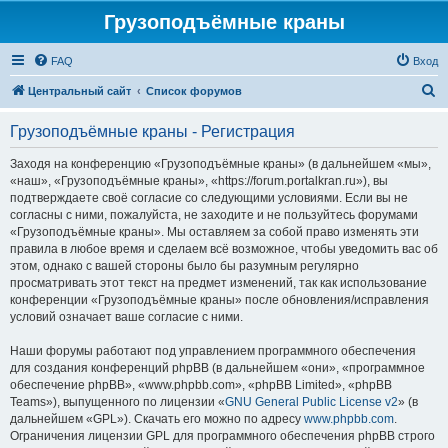
Грузоподъёмные краны
FAQ
Вход
П
Центральный сайт
Список форумов
о
Грузоподъёмные краны - Регистрация
и
с
Заходя на конференцию «Грузоподъёмные краны» (в дальнейшем «мы»,
«наш», «Грузоподъёмные краны», «https://forum.portalkran.ru»), вы
к
подтверждаете своё согласие со следующими условиями. Если вы не
согласны с ними, пожалуйста, не заходите и не пользуйтесь форумами
«Грузоподъёмные краны». Мы оставляем за собой право изменять эти
правила в любое время и сделаем всё возможное, чтобы уведомить вас об
этом, однако с вашей стороны было бы разумным регулярно
просматривать этот текст на предмет изменений, так как использование
конференции «Грузоподъёмные краны» после обновления/исправления
условий означает ваше согласие с ними.
Наши форумы работают под управлением программного обеспечения
для создания конференций phpBB (в дальнейшем «они», «программное
обеспечение phpBB», «www.phpbb.com», «phpBB Limited», «phpBB
Teams»), выпущенного по лицензии «
GNU General Public License v2
» (в
дальнейшем «GPL»). Скачать его можно по адресу
www.phpbb.com
.
Ограничения лицензии GPL для программного обеспечения phpBB строго