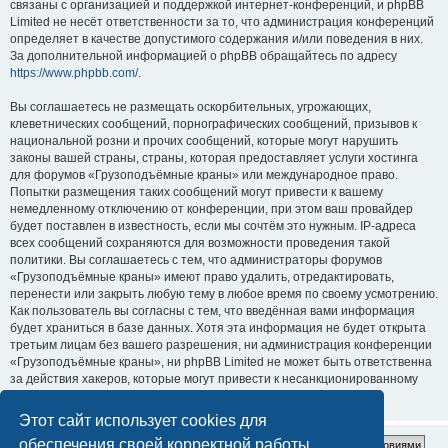
связаны с организацией и поддержкой интернет-конференций, и phpBB
Limited не несёт ответственности за то, что администрация конференций
определяет в качестве допустимого содержания и/или поведения в них.
За дополнительной информацией о phpBB обращайтесь по адресу
https://www.phpbb.com/
.
Вы соглашаетесь не размещать оскорбительных, угрожающих,
клеветнических сообщений, порнографических сообщений, призывов к
национальной розни и прочих сообщений, которые могут нарушить
законы вашей страны, страны, которая предоставляет услуги хостинга
для форумов «Грузоподъёмные краны» или международное право.
Попытки размещения таких сообщений могут привести к вашему
немедленному отключению от конференции, при этом ваш провайдер
будет поставлен в известность, если мы сочтём это нужным. IP-адреса
всех сообщений сохраняются для возможности проведения такой
политики. Вы соглашаетесь с тем, что администраторы форумов
«Грузоподъёмные краны» имеют право удалить, отредактировать,
перенести или закрыть любую тему в любое время по своему усмотрению.
Как пользователь вы согласны с тем, что введённая вами информация
будет храниться в базе данных. Хотя эта информация не будет открыта
третьим лицам без вашего разрешения, ни администрация конференции
«Грузоподъёмные краны», ни phpBB Limited не может быть ответственна
за действия хакеров, которые могут привести к несанкционированному
доступу к ней.
Этот сайт использует cookies для
обеспечения своей корректной работы.