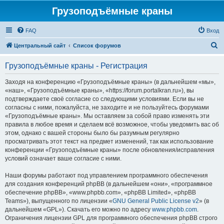
Грузоподъёмные краны
FAQ
Вход
П
Центральный сайт
Список форумов
о
Грузоподъёмные краны - Регистрация
и
с
Заходя на конференцию «Грузоподъёмные краны» (в дальнейшем «мы»,
«наш», «Грузоподъёмные краны», «https://forum.portalkran.ru»), вы
к
подтверждаете своё согласие со следующими условиями. Если вы не
согласны с ними, пожалуйста, не заходите и не пользуйтесь форумами
«Грузоподъёмные краны». Мы оставляем за собой право изменять эти
правила в любое время и сделаем всё возможное, чтобы уведомить вас об
этом, однако с вашей стороны было бы разумным регулярно
просматривать этот текст на предмет изменений, так как использование
конференции «Грузоподъёмные краны» после обновления/исправления
условий означает ваше согласие с ними.
Наши форумы работают под управлением программного обеспечения
для создания конференций phpBB (в дальнейшем «они», «программное
обеспечение phpBB», «www.phpbb.com», «phpBB Limited», «phpBB
Teams»), выпущенного по лицензии «
GNU General Public License v2
» (в
дальнейшем «GPL»). Скачать его можно по адресу
www.phpbb.com
.
Ограничения лицензии GPL для программного обеспечения phpBB строго