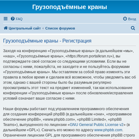
Грузоподъёмные краны
FAQ
Вход
П
Центральный сайт
Список форумов
о
Грузоподъёмные краны - Регистрация
и
с
Заходя на конференцию «Грузоподъёмные краны» (в дальнейшем «мы»,
«наш», «Грузоподъёмные краны», «https://forum.portalkran.ru»), вы
к
подтверждаете своё согласие со следующими условиями. Если вы не
согласны с ними, пожалуйста, не заходите и не пользуйтесь форумами
«Грузоподъёмные краны». Мы оставляем за собой право изменять эти
правила в любое время и сделаем всё возможное, чтобы уведомить вас об
этом, однако с вашей стороны было бы разумным регулярно
просматривать этот текст на предмет изменений, так как использование
конференции «Грузоподъёмные краны» после обновления/исправления
условий означает ваше согласие с ними.
Наши форумы работают под управлением программного обеспечения
для создания конференций phpBB (в дальнейшем «они», «программное
обеспечение phpBB», «www.phpbb.com», «phpBB Limited», «phpBB
Teams»), выпущенного по лицензии «
GNU General Public License v2
» (в
дальнейшем «GPL»). Скачать его можно по адресу
www.phpbb.com
.
Ограничения лицензии GPL для программного обеспечения phpBB строго