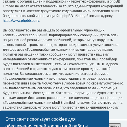
связаны с организацией и поддержкой интернет-конференций, и phpBB
Limited не несёт ответственности за то, что администрация конференций
определяет в качестве допустимого содержания и/или поведения в них.
За дополнительной информацией о phpBB обращайтесь по адресу
https://www.phpbb.com/
.
Вы соглашаетесь не размещать оскорбительных, угрожающих,
клеветнических сообщений, порнографических сообщений, призывов к
национальной розни и прочих сообщений, которые могут нарушить
законы вашей страны, страны, которая предоставляет услуги хостинга
для форумов «Грузоподъёмные краны» или международное право.
Попытки размещения таких сообщений могут привести к вашему
немедленному отключению от конференции, при этом ваш провайдер
будет поставлен в известность, если мы сочтём это нужным. IP-адреса
всех сообщений сохраняются для возможности проведения такой
политики. Вы соглашаетесь с тем, что администраторы форумов
«Грузоподъёмные краны» имеют право удалить, отредактировать,
перенести или закрыть любую тему в любое время по своему усмотрению.
Как пользователь вы согласны с тем, что введённая вами информация
будет храниться в базе данных. Хотя эта информация не будет открыта
третьим лицам без вашего разрешения, ни администрация конференции
«Грузоподъёмные краны», ни phpBB Limited не может быть ответственна
за действия хакеров, которые могут привести к несанкционированному
доступу к ней.
Этот сайт использует cookies для
обеспечения своей корректной работы.