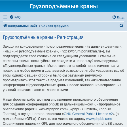
Грузоподъёмные краны
FAQ
Вход
П
Центральный сайт
Список форумов
о
Грузоподъёмные краны - Регистрация
и
с
Заходя на конференцию «Грузоподъёмные краны» (в дальнейшем «мы»,
«наш», «Грузоподъёмные краны», «https://forum.portalkran.ru»), вы
к
подтверждаете своё согласие со следующими условиями. Если вы не
согласны с ними, пожалуйста, не заходите и не пользуйтесь форумами
«Грузоподъёмные краны». Мы оставляем за собой право изменять эти
правила в любое время и сделаем всё возможное, чтобы уведомить вас об
этом, однако с вашей стороны было бы разумным регулярно
просматривать этот текст на предмет изменений, так как использование
конференции «Грузоподъёмные краны» после обновления/исправления
условий означает ваше согласие с ними.
Наши форумы работают под управлением программного обеспечения
для создания конференций phpBB (в дальнейшем «они», «программное
обеспечение phpBB», «www.phpbb.com», «phpBB Limited», «phpBB
Teams»), выпущенного по лицензии «
GNU General Public License v2
» (в
дальнейшем «GPL»). Скачать его можно по адресу
www.phpbb.com
.
Ограничения лицензии GPL для программного обеспечения phpBB строго