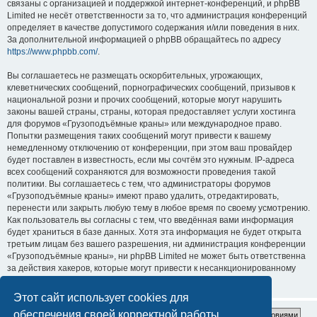
связаны с организацией и поддержкой интернет-конференций, и phpBB
Limited не несёт ответственности за то, что администрация конференций
определяет в качестве допустимого содержания и/или поведения в них.
За дополнительной информацией о phpBB обращайтесь по адресу
https://www.phpbb.com/
.
Вы соглашаетесь не размещать оскорбительных, угрожающих,
клеветнических сообщений, порнографических сообщений, призывов к
национальной розни и прочих сообщений, которые могут нарушить
законы вашей страны, страны, которая предоставляет услуги хостинга
для форумов «Грузоподъёмные краны» или международное право.
Попытки размещения таких сообщений могут привести к вашему
немедленному отключению от конференции, при этом ваш провайдер
будет поставлен в известность, если мы сочтём это нужным. IP-адреса
всех сообщений сохраняются для возможности проведения такой
политики. Вы соглашаетесь с тем, что администраторы форумов
«Грузоподъёмные краны» имеют право удалить, отредактировать,
перенести или закрыть любую тему в любое время по своему усмотрению.
Как пользователь вы согласны с тем, что введённая вами информация
будет храниться в базе данных. Хотя эта информация не будет открыта
третьим лицам без вашего разрешения, ни администрация конференции
«Грузоподъёмные краны», ни phpBB Limited не может быть ответственна
за действия хакеров, которые могут привести к несанкционированному
доступу к ней.
Этот сайт использует cookies для
обеспечения своей корректной работы.