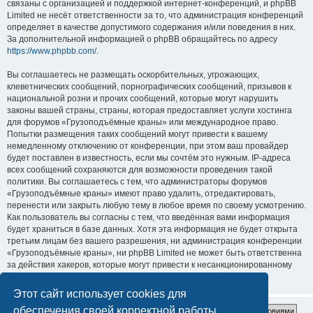
связаны с организацией и поддержкой интернет-конференций, и phpBB
Limited не несёт ответственности за то, что администрация конференций
определяет в качестве допустимого содержания и/или поведения в них.
За дополнительной информацией о phpBB обращайтесь по адресу
https://www.phpbb.com/
.
Вы соглашаетесь не размещать оскорбительных, угрожающих,
клеветнических сообщений, порнографических сообщений, призывов к
национальной розни и прочих сообщений, которые могут нарушить
законы вашей страны, страны, которая предоставляет услуги хостинга
для форумов «Грузоподъёмные краны» или международное право.
Попытки размещения таких сообщений могут привести к вашему
немедленному отключению от конференции, при этом ваш провайдер
будет поставлен в известность, если мы сочтём это нужным. IP-адреса
всех сообщений сохраняются для возможности проведения такой
политики. Вы соглашаетесь с тем, что администраторы форумов
«Грузоподъёмные краны» имеют право удалить, отредактировать,
перенести или закрыть любую тему в любое время по своему усмотрению.
Как пользователь вы согласны с тем, что введённая вами информация
будет храниться в базе данных. Хотя эта информация не будет открыта
третьим лицам без вашего разрешения, ни администрация конференции
«Грузоподъёмные краны», ни phpBB Limited не может быть ответственна
за действия хакеров, которые могут привести к несанкционированному
доступу к ней.
Этот сайт использует cookies для
обеспечения своей корректной работы.