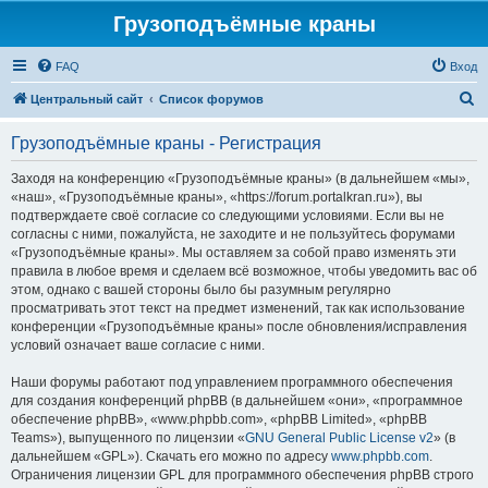
Грузоподъёмные краны
FAQ
Вход
П
Центральный сайт
Список форумов
о
Грузоподъёмные краны - Регистрация
и
с
Заходя на конференцию «Грузоподъёмные краны» (в дальнейшем «мы»,
«наш», «Грузоподъёмные краны», «https://forum.portalkran.ru»), вы
к
подтверждаете своё согласие со следующими условиями. Если вы не
согласны с ними, пожалуйста, не заходите и не пользуйтесь форумами
«Грузоподъёмные краны». Мы оставляем за собой право изменять эти
правила в любое время и сделаем всё возможное, чтобы уведомить вас об
этом, однако с вашей стороны было бы разумным регулярно
просматривать этот текст на предмет изменений, так как использование
конференции «Грузоподъёмные краны» после обновления/исправления
условий означает ваше согласие с ними.
Наши форумы работают под управлением программного обеспечения
для создания конференций phpBB (в дальнейшем «они», «программное
обеспечение phpBB», «www.phpbb.com», «phpBB Limited», «phpBB
Teams»), выпущенного по лицензии «
GNU General Public License v2
» (в
дальнейшем «GPL»). Скачать его можно по адресу
www.phpbb.com
.
Ограничения лицензии GPL для программного обеспечения phpBB строго