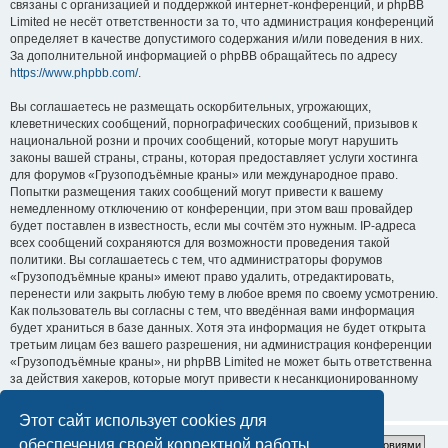
связаны с организацией и поддержкой интернет-конференций, и phpBB
Limited не несёт ответственности за то, что администрация конференций
определяет в качестве допустимого содержания и/или поведения в них.
За дополнительной информацией о phpBB обращайтесь по адресу
https://www.phpbb.com/
.
Вы соглашаетесь не размещать оскорбительных, угрожающих,
клеветнических сообщений, порнографических сообщений, призывов к
национальной розни и прочих сообщений, которые могут нарушить
законы вашей страны, страны, которая предоставляет услуги хостинга
для форумов «Грузоподъёмные краны» или международное право.
Попытки размещения таких сообщений могут привести к вашему
немедленному отключению от конференции, при этом ваш провайдер
будет поставлен в известность, если мы сочтём это нужным. IP-адреса
всех сообщений сохраняются для возможности проведения такой
политики. Вы соглашаетесь с тем, что администраторы форумов
«Грузоподъёмные краны» имеют право удалить, отредактировать,
перенести или закрыть любую тему в любое время по своему усмотрению.
Как пользователь вы согласны с тем, что введённая вами информация
будет храниться в базе данных. Хотя эта информация не будет открыта
третьим лицам без вашего разрешения, ни администрация конференции
«Грузоподъёмные краны», ни phpBB Limited не может быть ответственна
за действия хакеров, которые могут привести к несанкционированному
доступу к ней.
Этот сайт использует cookies для
обеспечения своей корректной работы.