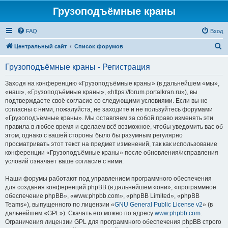
Грузоподъёмные краны
FAQ
Вход
П
Центральный сайт
Список форумов
о
Грузоподъёмные краны - Регистрация
и
с
Заходя на конференцию «Грузоподъёмные краны» (в дальнейшем «мы»,
«наш», «Грузоподъёмные краны», «https://forum.portalkran.ru»), вы
к
подтверждаете своё согласие со следующими условиями. Если вы не
согласны с ними, пожалуйста, не заходите и не пользуйтесь форумами
«Грузоподъёмные краны». Мы оставляем за собой право изменять эти
правила в любое время и сделаем всё возможное, чтобы уведомить вас об
этом, однако с вашей стороны было бы разумным регулярно
просматривать этот текст на предмет изменений, так как использование
конференции «Грузоподъёмные краны» после обновления/исправления
условий означает ваше согласие с ними.
Наши форумы работают под управлением программного обеспечения
для создания конференций phpBB (в дальнейшем «они», «программное
обеспечение phpBB», «www.phpbb.com», «phpBB Limited», «phpBB
Teams»), выпущенного по лицензии «
GNU General Public License v2
» (в
дальнейшем «GPL»). Скачать его можно по адресу
www.phpbb.com
.
Ограничения лицензии GPL для программного обеспечения phpBB строго