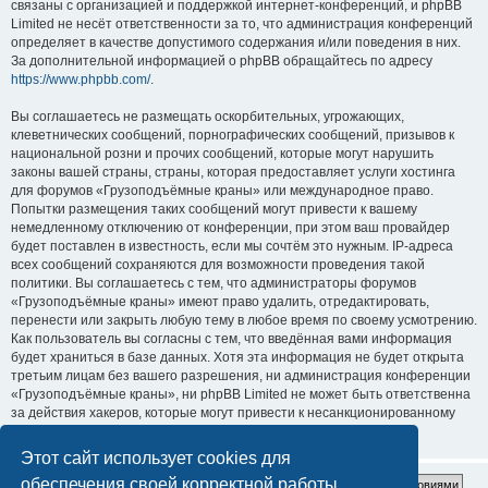
связаны с организацией и поддержкой интернет-конференций, и phpBB
Limited не несёт ответственности за то, что администрация конференций
определяет в качестве допустимого содержания и/или поведения в них.
За дополнительной информацией о phpBB обращайтесь по адресу
https://www.phpbb.com/
.
Вы соглашаетесь не размещать оскорбительных, угрожающих,
клеветнических сообщений, порнографических сообщений, призывов к
национальной розни и прочих сообщений, которые могут нарушить
законы вашей страны, страны, которая предоставляет услуги хостинга
для форумов «Грузоподъёмные краны» или международное право.
Попытки размещения таких сообщений могут привести к вашему
немедленному отключению от конференции, при этом ваш провайдер
будет поставлен в известность, если мы сочтём это нужным. IP-адреса
всех сообщений сохраняются для возможности проведения такой
политики. Вы соглашаетесь с тем, что администраторы форумов
«Грузоподъёмные краны» имеют право удалить, отредактировать,
перенести или закрыть любую тему в любое время по своему усмотрению.
Как пользователь вы согласны с тем, что введённая вами информация
будет храниться в базе данных. Хотя эта информация не будет открыта
третьим лицам без вашего разрешения, ни администрация конференции
«Грузоподъёмные краны», ни phpBB Limited не может быть ответственна
за действия хакеров, которые могут привести к несанкционированному
доступу к ней.
Этот сайт использует cookies для
обеспечения своей корректной работы.