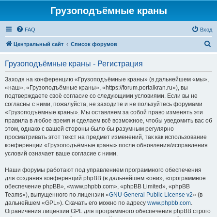
Грузоподъёмные краны
FAQ
Вход
П
Центральный сайт
Список форумов
о
Грузоподъёмные краны - Регистрация
и
с
Заходя на конференцию «Грузоподъёмные краны» (в дальнейшем «мы»,
«наш», «Грузоподъёмные краны», «https://forum.portalkran.ru»), вы
к
подтверждаете своё согласие со следующими условиями. Если вы не
согласны с ними, пожалуйста, не заходите и не пользуйтесь форумами
«Грузоподъёмные краны». Мы оставляем за собой право изменять эти
правила в любое время и сделаем всё возможное, чтобы уведомить вас об
этом, однако с вашей стороны было бы разумным регулярно
просматривать этот текст на предмет изменений, так как использование
конференции «Грузоподъёмные краны» после обновления/исправления
условий означает ваше согласие с ними.
Наши форумы работают под управлением программного обеспечения
для создания конференций phpBB (в дальнейшем «они», «программное
обеспечение phpBB», «www.phpbb.com», «phpBB Limited», «phpBB
Teams»), выпущенного по лицензии «
GNU General Public License v2
» (в
дальнейшем «GPL»). Скачать его можно по адресу
www.phpbb.com
.
Ограничения лицензии GPL для программного обеспечения phpBB строго