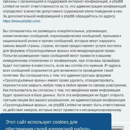
связаны с организацией и поддержкой интернет-конференций, и phpBB
Limited не несёт ответственности за то, что администрация конференций
определяет в качестве допустимого содержания и/или поведения в них.
За дополнительной информацией о phpBB обращайтесь по адресу
https://www.phpbb.com/
.
Вы соглашаетесь не размещать оскорбительных, угрожающих,
клеветнических сообщений, порнографических сообщений, призывов к
национальной розни и прочих сообщений, которые могут нарушить
законы вашей страны, страны, которая предоставляет услуги хостинга
для форумов «Грузоподъёмные краны» или международное право.
Попытки размещения таких сообщений могут привести к вашему
немедленному отключению от конференции, при этом ваш провайдер
будет поставлен в известность, если мы сочтём это нужным. IP-адреса
всех сообщений сохраняются для возможности проведения такой
политики. Вы соглашаетесь с тем, что администраторы форумов
«Грузоподъёмные краны» имеют право удалить, отредактировать,
перенести или закрыть любую тему в любое время по своему усмотрению.
Как пользователь вы согласны с тем, что введённая вами информация
будет храниться в базе данных. Хотя эта информация не будет открыта
третьим лицам без вашего разрешения, ни администрация конференции
«Грузоподъёмные краны», ни phpBB Limited не может быть ответственна
за действия хакеров, которые могут привести к несанкционированному
доступу к ней.
Этот сайт использует cookies для
обеспечения своей корректной работы.