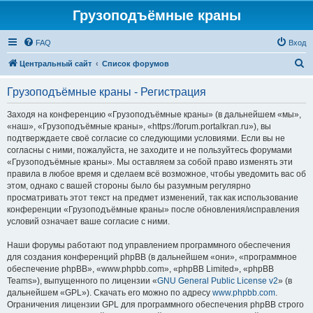
Грузоподъёмные краны
FAQ
Вход
П
Центральный сайт
Список форумов
о
Грузоподъёмные краны - Регистрация
и
с
Заходя на конференцию «Грузоподъёмные краны» (в дальнейшем «мы»,
«наш», «Грузоподъёмные краны», «https://forum.portalkran.ru»), вы
к
подтверждаете своё согласие со следующими условиями. Если вы не
согласны с ними, пожалуйста, не заходите и не пользуйтесь форумами
«Грузоподъёмные краны». Мы оставляем за собой право изменять эти
правила в любое время и сделаем всё возможное, чтобы уведомить вас об
этом, однако с вашей стороны было бы разумным регулярно
просматривать этот текст на предмет изменений, так как использование
конференции «Грузоподъёмные краны» после обновления/исправления
условий означает ваше согласие с ними.
Наши форумы работают под управлением программного обеспечения
для создания конференций phpBB (в дальнейшем «они», «программное
обеспечение phpBB», «www.phpbb.com», «phpBB Limited», «phpBB
Teams»), выпущенного по лицензии «
GNU General Public License v2
» (в
дальнейшем «GPL»). Скачать его можно по адресу
www.phpbb.com
.
Ограничения лицензии GPL для программного обеспечения phpBB строго