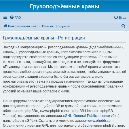
Грузоподъёмные краны
FAQ
Вход
П
Центральный сайт
Список форумов
о
Грузоподъёмные краны - Регистрация
и
с
Заходя на конференцию «Грузоподъёмные краны» (в дальнейшем «мы»,
«наш», «Грузоподъёмные краны», «https://forum.portalkran.ru»), вы
к
подтверждаете своё согласие со следующими условиями. Если вы не
согласны с ними, пожалуйста, не заходите и не пользуйтесь форумами
«Грузоподъёмные краны». Мы оставляем за собой право изменять эти
правила в любое время и сделаем всё возможное, чтобы уведомить вас об
этом, однако с вашей стороны было бы разумным регулярно
просматривать этот текст на предмет изменений, так как использование
конференции «Грузоподъёмные краны» после обновления/исправления
условий означает ваше согласие с ними.
Наши форумы работают под управлением программного обеспечения
для создания конференций phpBB (в дальнейшем «они», «программное
обеспечение phpBB», «www.phpbb.com», «phpBB Limited», «phpBB
Teams»), выпущенного по лицензии «
GNU General Public License v2
» (в
дальнейшем «GPL»). Скачать его можно по адресу
www.phpbb.com
.
Ограничения лицензии GPL для программного обеспечения phpBB строго