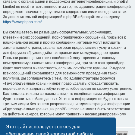
связаны с организацией и поддержкой интернет-конференций, и phpBB
Limited не несёт ответственности за то, что администрация конференций
определяет в качестве допустимого содержания и/или поведения в них.
За дополнительной информацией о phpBB обращайтесь по адресу
https://www.phpbb.com/
.
Вы соглашаетесь не размещать оскорбительных, угрожающих,
клеветнических сообщений, порнографических сообщений, призывов к
национальной розни и прочих сообщений, которые могут нарушить
законы вашей страны, страны, которая предоставляет услуги хостинга
для форумов «Грузоподъёмные краны» или международное право.
Попытки размещения таких сообщений могут привести к вашему
немедленному отключению от конференции, при этом ваш провайдер
будет поставлен в известность, если мы сочтём это нужным. IP-адреса
всех сообщений сохраняются для возможности проведения такой
политики. Вы соглашаетесь с тем, что администраторы форумов
«Грузоподъёмные краны» имеют право удалить, отредактировать,
перенести или закрыть любую тему в любое время по своему усмотрению.
Как пользователь вы согласны с тем, что введённая вами информация
будет храниться в базе данных. Хотя эта информация не будет открыта
третьим лицам без вашего разрешения, ни администрация конференции
«Грузоподъёмные краны», ни phpBB Limited не может быть ответственна
за действия хакеров, которые могут привести к несанкционированному
доступу к ней.
Этот сайт использует cookies для
обеспечения своей корректной работы.