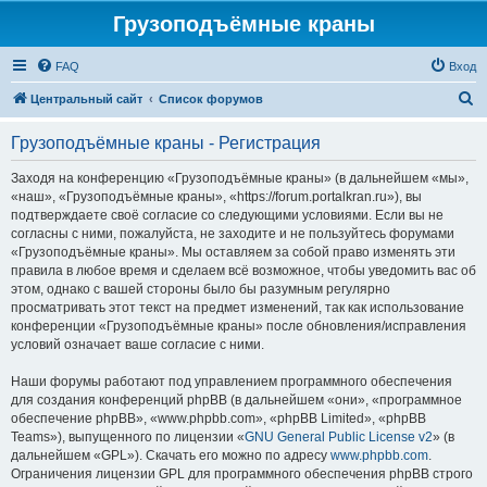
Грузоподъёмные краны
FAQ
Вход
П
Центральный сайт
Список форумов
о
Грузоподъёмные краны - Регистрация
и
с
Заходя на конференцию «Грузоподъёмные краны» (в дальнейшем «мы»,
«наш», «Грузоподъёмные краны», «https://forum.portalkran.ru»), вы
к
подтверждаете своё согласие со следующими условиями. Если вы не
согласны с ними, пожалуйста, не заходите и не пользуйтесь форумами
«Грузоподъёмные краны». Мы оставляем за собой право изменять эти
правила в любое время и сделаем всё возможное, чтобы уведомить вас об
этом, однако с вашей стороны было бы разумным регулярно
просматривать этот текст на предмет изменений, так как использование
конференции «Грузоподъёмные краны» после обновления/исправления
условий означает ваше согласие с ними.
Наши форумы работают под управлением программного обеспечения
для создания конференций phpBB (в дальнейшем «они», «программное
обеспечение phpBB», «www.phpbb.com», «phpBB Limited», «phpBB
Teams»), выпущенного по лицензии «
GNU General Public License v2
» (в
дальнейшем «GPL»). Скачать его можно по адресу
www.phpbb.com
.
Ограничения лицензии GPL для программного обеспечения phpBB строго