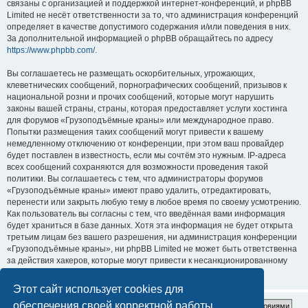
связаны с организацией и поддержкой интернет-конференций, и phpBB
Limited не несёт ответственности за то, что администрация конференций
определяет в качестве допустимого содержания и/или поведения в них.
За дополнительной информацией о phpBB обращайтесь по адресу
https://www.phpbb.com/
.
Вы соглашаетесь не размещать оскорбительных, угрожающих,
клеветнических сообщений, порнографических сообщений, призывов к
национальной розни и прочих сообщений, которые могут нарушить
законы вашей страны, страны, которая предоставляет услуги хостинга
для форумов «Грузоподъёмные краны» или международное право.
Попытки размещения таких сообщений могут привести к вашему
немедленному отключению от конференции, при этом ваш провайдер
будет поставлен в известность, если мы сочтём это нужным. IP-адреса
всех сообщений сохраняются для возможности проведения такой
политики. Вы соглашаетесь с тем, что администраторы форумов
«Грузоподъёмные краны» имеют право удалить, отредактировать,
перенести или закрыть любую тему в любое время по своему усмотрению.
Как пользователь вы согласны с тем, что введённая вами информация
будет храниться в базе данных. Хотя эта информация не будет открыта
третьим лицам без вашего разрешения, ни администрация конференции
«Грузоподъёмные краны», ни phpBB Limited не может быть ответственна
за действия хакеров, которые могут привести к несанкционированному
доступу к ней.
Этот сайт использует cookies для
обеспечения своей корректной работы.