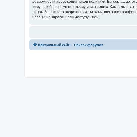
возможности проведения такой политики. Вы соглашаетес
тему в любое время по своему усмотрению. Как пользовате
лицам без вашего разрешения, ни администрация конферен
несанкционированному доступу к ней.
Центральный сайт
Список форумов