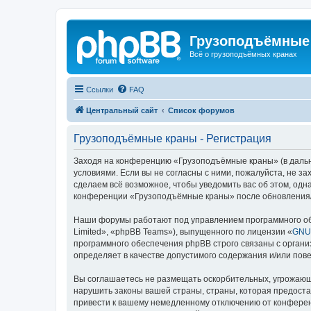
Грузоподъёмные
Всё о грузоподъёмных кранах
Ссылки
FAQ
Центральный сайт
Список форумов
Грузоподъёмные краны - Регистрация
Заходя на конференцию «Грузоподъёмные краны» (в дальне
условиями. Если вы не согласны с ними, пожалуйста, не 
сделаем всё возможное, чтобы уведомить вас об этом, одн
конференции «Грузоподъёмные краны» после обновления/и
Наши форумы работают под управлением программного об
Limited», «phpBB Teams»), выпущенного по лицензии «
GNU 
программного обеспечения phpBB строго связаны с органи
определяет в качестве допустимого содержания и/или по
Вы соглашаетесь не размещать оскорбительных, угрожающ
нарушить законы вашей страны, страны, которая предост
привести к вашему немедленному отключению от конференц