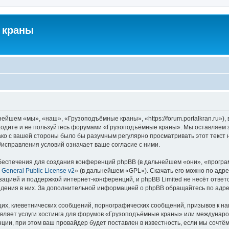
 краны
йшем «мы», «наш», «Грузоподъёмные краны», «https://forum.portalkran.ru»)
заходите и не пользуйтесь форумами «Грузоподъёмные краны». Мы оставляем з
ако с вашей стороны было бы разумным регулярно просматривать этот текст 
справления условий означает ваше согласие с ними.
еспечения для создания конференций phpBB (в дальнейшем «они», «програ
General Public License v2
» (в дальнейшем «GPL»). Скачать его можно по адр
зацией и поддержкой интернет-конференций, и phpBB Limited не несёт ответ
ведения в них. За дополнительной информацией о phpBB обращайтесь по адр
их, клеветнических сообщений, порнографических сообщений, призывов к на
авляет услуги хостинга для форумов «Грузоподъёмные краны» или междунар
ии, при этом ваш провайдер будет поставлен в известность, если мы сочтём