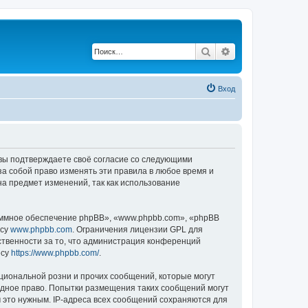
Поиск
Расширенный по
Вход
, вы подтверждаете своё согласие со следующими
а собой право изменять эти правила в любое время и
на предмет изменений, так как использование
ммное обеспечение phpBB», «www.phpbb.com», «phpBB
есу
www.phpbb.com
. Ограничения лицензии GPL для
ственности за то, что администрация конференций
есу
https://www.phpbb.com/
.
циональной розни и прочих сообщений, которые могут
одное право. Попытки размещения таких сообщений могут
 это нужным. IP-адреса всех сообщений сохраняются для