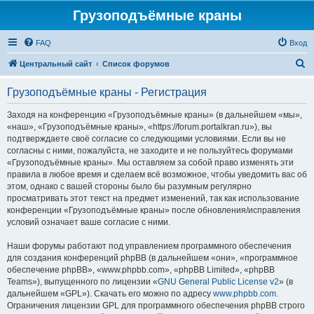
Грузоподъёмные краны
FAQ
Вход
П
Центральный сайт
Список форумов
о
Грузоподъёмные краны - Регистрация
и
с
Заходя на конференцию «Грузоподъёмные краны» (в дальнейшем «мы»,
«наш», «Грузоподъёмные краны», «https://forum.portalkran.ru»), вы
к
подтверждаете своё согласие со следующими условиями. Если вы не
согласны с ними, пожалуйста, не заходите и не пользуйтесь форумами
«Грузоподъёмные краны». Мы оставляем за собой право изменять эти
правила в любое время и сделаем всё возможное, чтобы уведомить вас об
этом, однако с вашей стороны было бы разумным регулярно
просматривать этот текст на предмет изменений, так как использование
конференции «Грузоподъёмные краны» после обновления/исправления
условий означает ваше согласие с ними.
Наши форумы работают под управлением программного обеспечения
для создания конференций phpBB (в дальнейшем «они», «программное
обеспечение phpBB», «www.phpbb.com», «phpBB Limited», «phpBB
Teams»), выпущенного по лицензии «
GNU General Public License v2
» (в
дальнейшем «GPL»). Скачать его можно по адресу
www.phpbb.com
.
Ограничения лицензии GPL для программного обеспечения phpBB строго