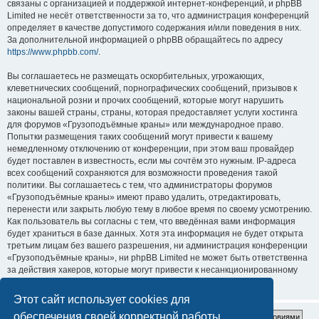
связаны с организацией и поддержкой интернет-конференций, и phpBB
Limited не несёт ответственности за то, что администрация конференций
определяет в качестве допустимого содержания и/или поведения в них.
За дополнительной информацией о phpBB обращайтесь по адресу
https://www.phpbb.com/
.
Вы соглашаетесь не размещать оскорбительных, угрожающих,
клеветнических сообщений, порнографических сообщений, призывов к
национальной розни и прочих сообщений, которые могут нарушить
законы вашей страны, страны, которая предоставляет услуги хостинга
для форумов «Грузоподъёмные краны» или международное право.
Попытки размещения таких сообщений могут привести к вашему
немедленному отключению от конференции, при этом ваш провайдер
будет поставлен в известность, если мы сочтём это нужным. IP-адреса
всех сообщений сохраняются для возможности проведения такой
политики. Вы соглашаетесь с тем, что администраторы форумов
«Грузоподъёмные краны» имеют право удалить, отредактировать,
перенести или закрыть любую тему в любое время по своему усмотрению.
Как пользователь вы согласны с тем, что введённая вами информация
будет храниться в базе данных. Хотя эта информация не будет открыта
третьим лицам без вашего разрешения, ни администрация конференции
«Грузоподъёмные краны», ни phpBB Limited не может быть ответственна
за действия хакеров, которые могут привести к несанкционированному
доступу к ней.
Этот сайт использует cookies для
обеспечения своей корректной работы.