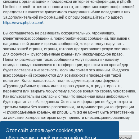
связаны с организацией и поддержкой интернет-конференций, и phpBB
Limited не несёт ответственности за то, что администрация конференций
определяет в качестве допустимого содержания и/или поведения в них.
За дополнительной информацией о phpBB обращайтесь по адресу
https://www.phpbb.com/
.
Вы соглашаетесь не размещать оскорбительных, угрожающих,
клеветнических сообщений, порнографических сообщений, призывов к
национальной розни и прочих сообщений, которые могут нарушить
законы вашей страны, страны, которая предоставляет услуги хостинга
для форумов «Грузоподъёмные краны» или международное право.
Попытки размещения таких сообщений могут привести к вашему
немедленному отключению от конференции, при этом ваш провайдер
будет поставлен в известность, если мы сочтём это нужным. IP-адреса
всех сообщений сохраняются для возможности проведения такой
политики. Вы соглашаетесь с тем, что администраторы форумов
«Грузоподъёмные краны» имеют право удалить, отредактировать,
перенести или закрыть любую тему в любое время по своему усмотрению.
Как пользователь вы согласны с тем, что введённая вами информация
будет храниться в базе данных. Хотя эта информация не будет открыта
третьим лицам без вашего разрешения, ни администрация конференции
«Грузоподъёмные краны», ни phpBB Limited не может быть ответственна
за действия хакеров, которые могут привести к несанкционированному
доступу к ней.
Этот сайт использует cookies для
обеспечения своей корректной работы.