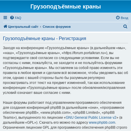
Грузоподъёмные краны
FAQ
Вход
П
Центральный сайт
Список форумов
о
Грузоподъёмные краны - Регистрация
и
с
Заходя на конференцию «Грузоподъёмные краны» (в дальнейшем «мы»,
«наш», «Грузоподъёмные краны», «https://forum.portalkran.ru»), вы
к
подтверждаете своё согласие со следующими условиями. Если вы не
согласны с ними, пожалуйста, не заходите и не пользуйтесь форумами
«Грузоподъёмные краны». Мы оставляем за собой право изменять эти
правила в любое время и сделаем всё возможное, чтобы уведомить вас об
этом, однако с вашей стороны было бы разумным регулярно
просматривать этот текст на предмет изменений, так как использование
конференции «Грузоподъёмные краны» после обновления/исправления
условий означает ваше согласие с ними.
Наши форумы работают под управлением программного обеспечения
для создания конференций phpBB (в дальнейшем «они», «программное
обеспечение phpBB», «www.phpbb.com», «phpBB Limited», «phpBB
Teams»), выпущенного по лицензии «
GNU General Public License v2
» (в
дальнейшем «GPL»). Скачать его можно по адресу
www.phpbb.com
.
Ограничения лицензии GPL для программного обеспечения phpBB строго