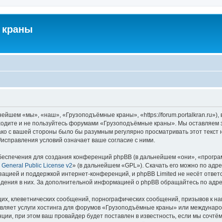
 краны
йшем «мы», «наш», «Грузоподъёмные краны», «https://forum.portalkran.ru»)
заходите и не пользуйтесь форумами «Грузоподъёмные краны». Мы оставляем з
ако с вашей стороны было бы разумным регулярно просматривать этот текст 
справления условий означает ваше согласие с ними.
еспечения для создания конференций phpBB (в дальнейшем «они», «програ
General Public License v2
» (в дальнейшем «GPL»). Скачать его можно по адр
зацией и поддержкой интернет-конференций, и phpBB Limited не несёт ответ
ведения в них. За дополнительной информацией о phpBB обращайтесь по адр
их, клеветнических сообщений, порнографических сообщений, призывов к на
авляет услуги хостинга для форумов «Грузоподъёмные краны» или междунар
ии, при этом ваш провайдер будет поставлен в известность, если мы сочтём