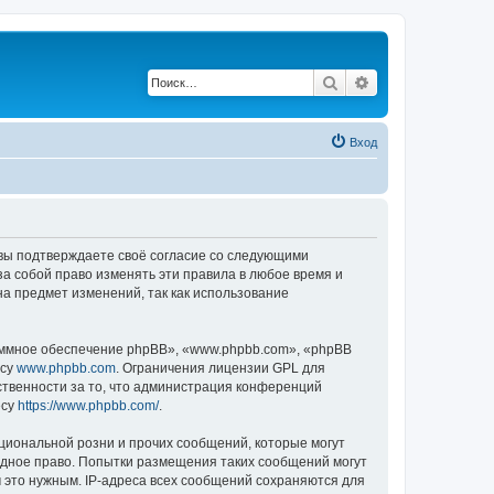
Поиск
Расширенный по
Вход
, вы подтверждаете своё согласие со следующими
а собой право изменять эти правила в любое время и
на предмет изменений, так как использование
ммное обеспечение phpBB», «www.phpbb.com», «phpBB
есу
www.phpbb.com
. Ограничения лицензии GPL для
ственности за то, что администрация конференций
есу
https://www.phpbb.com/
.
циональной розни и прочих сообщений, которые могут
одное право. Попытки размещения таких сообщений могут
 это нужным. IP-адреса всех сообщений сохраняются для