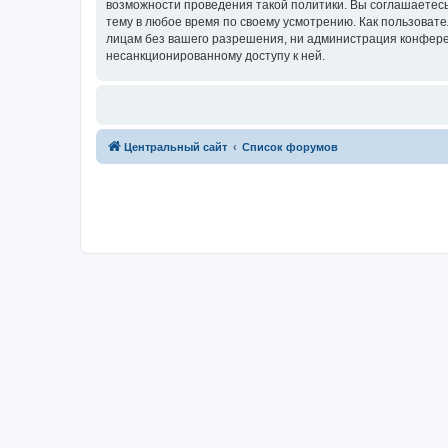
возможности проведения такой политики. Вы соглашаетес
тему в любое время по своему усмотрению. Как пользовате
лицам без вашего разрешения, ни администрация конферен
несанкционированному доступу к ней.
Центральный сайт
Список форумов