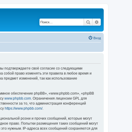
Поиск
Расширенный по
Вход
, вы подтверждаете своё согласие со следующими
а собой право изменять эти правила в любое время и
на предмет изменений, так как использование
ммное обеспечение phpBB», «www.phpbb.com», «phpBB
есу
www.phpbb.com
. Ограничения лицензии GPL для
ственности за то, что администрация конференций
есу
https://www.phpbb.com/
.
циональной розни и прочих сообщений, которые могут
одное право. Попытки размещения таких сообщений могут
 это нужным. IP-адреса всех сообщений сохраняются для