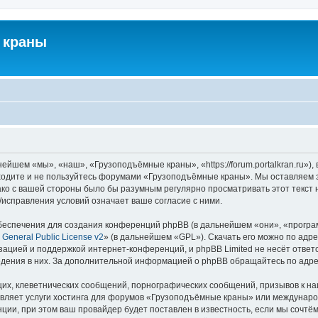
 краны
йшем «мы», «наш», «Грузоподъёмные краны», «https://forum.portalkran.ru»)
заходите и не пользуйтесь форумами «Грузоподъёмные краны». Мы оставляем з
ако с вашей стороны было бы разумным регулярно просматривать этот текст 
справления условий означает ваше согласие с ними.
еспечения для создания конференций phpBB (в дальнейшем «они», «програ
General Public License v2
» (в дальнейшем «GPL»). Скачать его можно по адр
зацией и поддержкой интернет-конференций, и phpBB Limited не несёт ответ
ведения в них. За дополнительной информацией о phpBB обращайтесь по адр
их, клеветнических сообщений, порнографических сообщений, призывов к на
авляет услуги хостинга для форумов «Грузоподъёмные краны» или междунар
ии, при этом ваш провайдер будет поставлен в известность, если мы сочтём