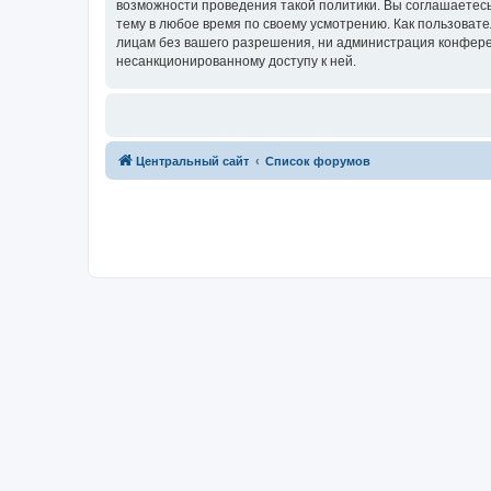
возможности проведения такой политики. Вы соглашаетес
тему в любое время по своему усмотрению. Как пользовате
лицам без вашего разрешения, ни администрация конферен
несанкционированному доступу к ней.
Центральный сайт
Список форумов