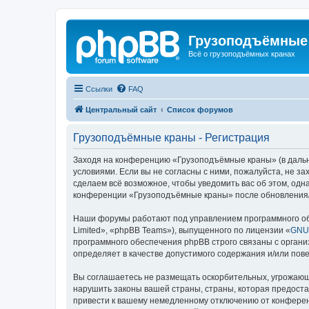
Грузоподъёмные
Всё о грузоподъёмных кранах
Ссылки
FAQ
Центральный сайт
Список форумов
Грузоподъёмные краны - Регистрация
Заходя на конференцию «Грузоподъёмные краны» (в дальне
условиями. Если вы не согласны с ними, пожалуйста, не 
сделаем всё возможное, чтобы уведомить вас об этом, одн
конференции «Грузоподъёмные краны» после обновления/и
Наши форумы работают под управлением программного об
Limited», «phpBB Teams»), выпущенного по лицензии «
GNU 
программного обеспечения phpBB строго связаны с органи
определяет в качестве допустимого содержания и/или по
Вы соглашаетесь не размещать оскорбительных, угрожающ
нарушить законы вашей страны, страны, которая предост
привести к вашему немедленному отключению от конференц