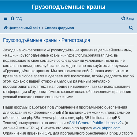
Грузоподъёмные краны
FAQ
Вход
П
Центральный сайт
Список форумов
о
Грузоподъёмные краны - Регистрация
и
с
Заходя на конференцию «Грузоподъёмные краны» (в дальнейшем «мы»,
«наш», «Грузоподъёмные краны», «https://forum.portalkran.ru»), вы
к
подтверждаете своё согласие со следующими условиями. Если вы не
согласны с ними, пожалуйста, не заходите и не пользуйтесь форумами
«Грузоподъёмные краны». Мы оставляем за собой право изменять эти
правила в любое время и сделаем всё возможное, чтобы уведомить вас об
этом, однако с вашей стороны было бы разумным регулярно
просматривать этот текст на предмет изменений, так как использование
конференции «Грузоподъёмные краны» после обновления/исправления
условий означает ваше согласие с ними.
Наши форумы работают под управлением программного обеспечения
для создания конференций phpBB (в дальнейшем «они», «программное
обеспечение phpBB», «www.phpbb.com», «phpBB Limited», «phpBB
Teams»), выпущенного по лицензии «
GNU General Public License v2
» (в
дальнейшем «GPL»). Скачать его можно по адресу
www.phpbb.com
.
Ограничения лицензии GPL для программного обеспечения phpBB строго