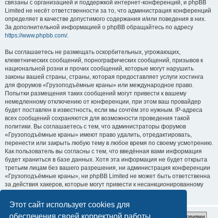
связаны с организацией и поддержкой интернет-конференций, и phpBB
Limited не несёт ответственности за то, что администрация конференций
определяет в качестве допустимого содержания и/или поведения в них.
За дополнительной информацией о phpBB обращайтесь по адресу
https://www.phpbb.com/
.
Вы соглашаетесь не размещать оскорбительных, угрожающих,
клеветнических сообщений, порнографических сообщений, призывов к
национальной розни и прочих сообщений, которые могут нарушить
законы вашей страны, страны, которая предоставляет услуги хостинга
для форумов «Грузоподъёмные краны» или международное право.
Попытки размещения таких сообщений могут привести к вашему
немедленному отключению от конференции, при этом ваш провайдер
будет поставлен в известность, если мы сочтём это нужным. IP-адреса
всех сообщений сохраняются для возможности проведения такой
политики. Вы соглашаетесь с тем, что администраторы форумов
«Грузоподъёмные краны» имеют право удалить, отредактировать,
перенести или закрыть любую тему в любое время по своему усмотрению.
Как пользователь вы согласны с тем, что введённая вами информация
будет храниться в базе данных. Хотя эта информация не будет открыта
третьим лицам без вашего разрешения, ни администрация конференции
«Грузоподъёмные краны», ни phpBB Limited не может быть ответственна
за действия хакеров, которые могут привести к несанкционированному
доступу к ней.
Этот сайт использует cookies для
обеспечения своей корректной работы.