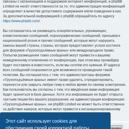
связаны с организацией и поддержкой интернет-конференций, и phpBB
Limited не несёт ответственности за то, что администрация конференций
определяет в качестве допустимого содержания и/или поведения в них.
За дополнительной информацией о phpBB обращайтесь по адресу
https://www.phpbb.com/
.
Вы соглашаетесь не размещать оскорбительных, угрожающих,
клеветнических сообщений, порнографических сообщений, призывов к
национальной розни и прочих сообщений, которые могут нарушить
законы вашей страны, страны, которая предоставляет услуги хостинга
для форумов «Грузоподъёмные краны» или международное право.
Попытки размещения таких сообщений могут привести к вашему
немедленному отключению от конференции, при этом ваш провайдер
будет поставлен в известность, если мы сочтём это нужным. IP-адреса
всех сообщений сохраняются для возможности проведения такой
политики. Вы соглашаетесь с тем, что администраторы форумов
«Грузоподъёмные краны» имеют право удалить, отредактировать,
перенести или закрыть любую тему в любое время по своему усмотрению.
Как пользователь вы согласны с тем, что введённая вами информация
будет храниться в базе данных. Хотя эта информация не будет открыта
третьим лицам без вашего разрешения, ни администрация конференции
«Грузоподъёмные краны», ни phpBB Limited не может быть ответственна
за действия хакеров, которые могут привести к несанкционированному
доступу к ней.
Этот сайт использует cookies для
обеспечения своей корректной работы.