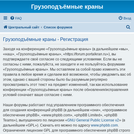
Грузоподъёмные краны
FAQ
Вход
П
Центральный сайт
Список форумов
о
Грузоподъёмные краны - Регистрация
и
с
Заходя на конференцию «Грузоподъёмные краны» (в дальнейшем «мы»,
«наш», «Грузоподъёмные краны», «https://forum.portalkran.ru»), вы
к
подтверждаете своё согласие со следующими условиями. Если вы не
согласны с ними, пожалуйста, не заходите и не пользуйтесь форумами
«Грузоподъёмные краны». Мы оставляем за собой право изменять эти
правила в любое время и сделаем всё возможное, чтобы уведомить вас об
этом, однако с вашей стороны было бы разумным регулярно
просматривать этот текст на предмет изменений, так как использование
конференции «Грузоподъёмные краны» после обновления/исправления
условий означает ваше согласие с ними.
Наши форумы работают под управлением программного обеспечения
для создания конференций phpBB (в дальнейшем «они», «программное
обеспечение phpBB», «www.phpbb.com», «phpBB Limited», «phpBB
Teams»), выпущенного по лицензии «
GNU General Public License v2
» (в
дальнейшем «GPL»). Скачать его можно по адресу
www.phpbb.com
.
Ограничения лицензии GPL для программного обеспечения phpBB строго