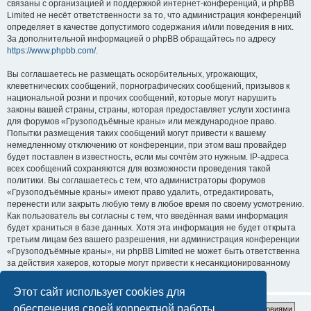
связаны с организацией и поддержкой интернет-конференций, и phpBB
Limited не несёт ответственности за то, что администрация конференций
определяет в качестве допустимого содержания и/или поведения в них.
За дополнительной информацией о phpBB обращайтесь по адресу
https://www.phpbb.com/
.
Вы соглашаетесь не размещать оскорбительных, угрожающих,
клеветнических сообщений, порнографических сообщений, призывов к
национальной розни и прочих сообщений, которые могут нарушить
законы вашей страны, страны, которая предоставляет услуги хостинга
для форумов «Грузоподъёмные краны» или международное право.
Попытки размещения таких сообщений могут привести к вашему
немедленному отключению от конференции, при этом ваш провайдер
будет поставлен в известность, если мы сочтём это нужным. IP-адреса
всех сообщений сохраняются для возможности проведения такой
политики. Вы соглашаетесь с тем, что администраторы форумов
«Грузоподъёмные краны» имеют право удалить, отредактировать,
перенести или закрыть любую тему в любое время по своему усмотрению.
Как пользователь вы согласны с тем, что введённая вами информация
будет храниться в базе данных. Хотя эта информация не будет открыта
третьим лицам без вашего разрешения, ни администрация конференции
«Грузоподъёмные краны», ни phpBB Limited не может быть ответственна
за действия хакеров, которые могут привести к несанкционированному
доступу к ней.
Этот сайт использует cookies для
обеспечения своей корректной работы.