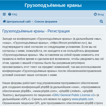
Грузоподъёмные краны
FAQ
Вход
П
Центральный сайт
Список форумов
о
Грузоподъёмные краны - Регистрация
и
с
Заходя на конференцию «Грузоподъёмные краны» (в дальнейшем «мы»,
«наш», «Грузоподъёмные краны», «https://forum.portalkran.ru»), вы
к
подтверждаете своё согласие со следующими условиями. Если вы не
согласны с ними, пожалуйста, не заходите и не пользуйтесь форумами
«Грузоподъёмные краны». Мы оставляем за собой право изменять эти
правила в любое время и сделаем всё возможное, чтобы уведомить вас об
этом, однако с вашей стороны было бы разумным регулярно
просматривать этот текст на предмет изменений, так как использование
конференции «Грузоподъёмные краны» после обновления/исправления
условий означает ваше согласие с ними.
Наши форумы работают под управлением программного обеспечения
для создания конференций phpBB (в дальнейшем «они», «программное
обеспечение phpBB», «www.phpbb.com», «phpBB Limited», «phpBB
Teams»), выпущенного по лицензии «
GNU General Public License v2
» (в
дальнейшем «GPL»). Скачать его можно по адресу
www.phpbb.com
.
Ограничения лицензии GPL для программного обеспечения phpBB строго