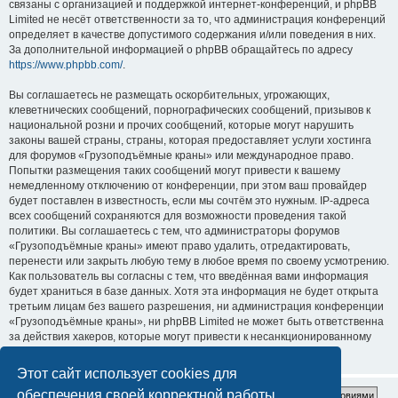
связаны с организацией и поддержкой интернет-конференций, и phpBB
Limited не несёт ответственности за то, что администрация конференций
определяет в качестве допустимого содержания и/или поведения в них.
За дополнительной информацией о phpBB обращайтесь по адресу
https://www.phpbb.com/
.
Вы соглашаетесь не размещать оскорбительных, угрожающих,
клеветнических сообщений, порнографических сообщений, призывов к
национальной розни и прочих сообщений, которые могут нарушить
законы вашей страны, страны, которая предоставляет услуги хостинга
для форумов «Грузоподъёмные краны» или международное право.
Попытки размещения таких сообщений могут привести к вашему
немедленному отключению от конференции, при этом ваш провайдер
будет поставлен в известность, если мы сочтём это нужным. IP-адреса
всех сообщений сохраняются для возможности проведения такой
политики. Вы соглашаетесь с тем, что администраторы форумов
«Грузоподъёмные краны» имеют право удалить, отредактировать,
перенести или закрыть любую тему в любое время по своему усмотрению.
Как пользователь вы согласны с тем, что введённая вами информация
будет храниться в базе данных. Хотя эта информация не будет открыта
третьим лицам без вашего разрешения, ни администрация конференции
«Грузоподъёмные краны», ни phpBB Limited не может быть ответственна
за действия хакеров, которые могут привести к несанкционированному
доступу к ней.
Этот сайт использует cookies для
обеспечения своей корректной работы.