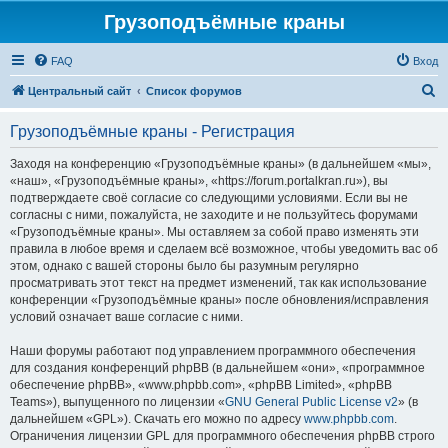
Грузоподъёмные краны
FAQ
Вход
П
Центральный сайт
Список форумов
о
Грузоподъёмные краны - Регистрация
и
с
Заходя на конференцию «Грузоподъёмные краны» (в дальнейшем «мы»,
«наш», «Грузоподъёмные краны», «https://forum.portalkran.ru»), вы
к
подтверждаете своё согласие со следующими условиями. Если вы не
согласны с ними, пожалуйста, не заходите и не пользуйтесь форумами
«Грузоподъёмные краны». Мы оставляем за собой право изменять эти
правила в любое время и сделаем всё возможное, чтобы уведомить вас об
этом, однако с вашей стороны было бы разумным регулярно
просматривать этот текст на предмет изменений, так как использование
конференции «Грузоподъёмные краны» после обновления/исправления
условий означает ваше согласие с ними.
Наши форумы работают под управлением программного обеспечения
для создания конференций phpBB (в дальнейшем «они», «программное
обеспечение phpBB», «www.phpbb.com», «phpBB Limited», «phpBB
Teams»), выпущенного по лицензии «
GNU General Public License v2
» (в
дальнейшем «GPL»). Скачать его можно по адресу
www.phpbb.com
.
Ограничения лицензии GPL для программного обеспечения phpBB строго