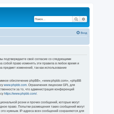
Поиск
Расширенный по
Вход
, вы подтверждаете своё согласие со следующими
а собой право изменять эти правила в любое время и
на предмет изменений, так как использование
ммное обеспечение phpBB», «www.phpbb.com», «phpBB
есу
www.phpbb.com
. Ограничения лицензии GPL для
ственности за то, что администрация конференций
есу
https://www.phpbb.com/
.
циональной розни и прочих сообщений, которые могут
одное право. Попытки размещения таких сообщений могут
 это нужным. IP-адреса всех сообщений сохраняются для