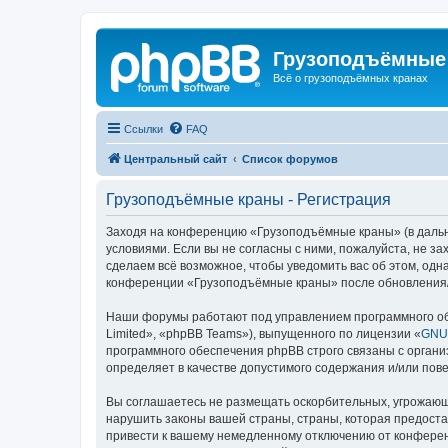
Грузоподъёмные
Всё о грузоподъёмных кранах
Ссылки
FAQ
Центральный сайт
Список форумов
Грузоподъёмные краны - Регистрация
Заходя на конференцию «Грузоподъёмные краны» (в дальне
условиями. Если вы не согласны с ними, пожалуйста, не 
сделаем всё возможное, чтобы уведомить вас об этом, одн
конференции «Грузоподъёмные краны» после обновления/и
Наши форумы работают под управлением программного об
Limited», «phpBB Teams»), выпущенного по лицензии «
GNU 
программного обеспечения phpBB строго связаны с органи
определяет в качестве допустимого содержания и/или по
Вы соглашаетесь не размещать оскорбительных, угрожающ
нарушить законы вашей страны, страны, которая предост
привести к вашему немедленному отключению от конференц