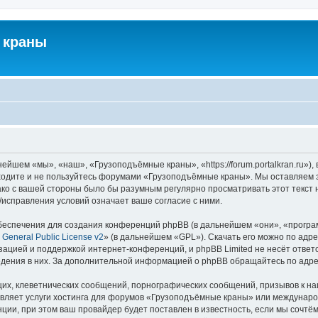
 краны
йшем «мы», «наш», «Грузоподъёмные краны», «https://forum.portalkran.ru»)
заходите и не пользуйтесь форумами «Грузоподъёмные краны». Мы оставляем з
ако с вашей стороны было бы разумным регулярно просматривать этот текст 
справления условий означает ваше согласие с ними.
еспечения для создания конференций phpBB (в дальнейшем «они», «програ
General Public License v2
» (в дальнейшем «GPL»). Скачать его можно по адр
зацией и поддержкой интернет-конференций, и phpBB Limited не несёт ответ
ведения в них. За дополнительной информацией о phpBB обращайтесь по адр
их, клеветнических сообщений, порнографических сообщений, призывов к на
авляет услуги хостинга для форумов «Грузоподъёмные краны» или междунар
ии, при этом ваш провайдер будет поставлен в известность, если мы сочтём