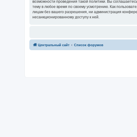
возможности проведения такой политики. Вы соглашаетес
тему в любое время по своему усмотрению. Как пользовате
лицам без вашего разрешения, ни администрация конферен
несанкционированному доступу к ней.
Центральный сайт
Список форумов