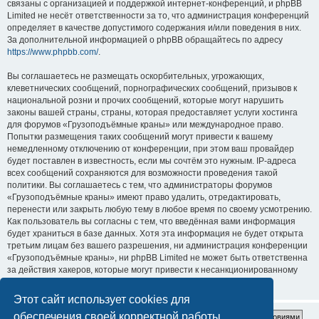
связаны с организацией и поддержкой интернет-конференций, и phpBB
Limited не несёт ответственности за то, что администрация конференций
определяет в качестве допустимого содержания и/или поведения в них.
За дополнительной информацией о phpBB обращайтесь по адресу
https://www.phpbb.com/
.
Вы соглашаетесь не размещать оскорбительных, угрожающих,
клеветнических сообщений, порнографических сообщений, призывов к
национальной розни и прочих сообщений, которые могут нарушить
законы вашей страны, страны, которая предоставляет услуги хостинга
для форумов «Грузоподъёмные краны» или международное право.
Попытки размещения таких сообщений могут привести к вашему
немедленному отключению от конференции, при этом ваш провайдер
будет поставлен в известность, если мы сочтём это нужным. IP-адреса
всех сообщений сохраняются для возможности проведения такой
политики. Вы соглашаетесь с тем, что администраторы форумов
«Грузоподъёмные краны» имеют право удалить, отредактировать,
перенести или закрыть любую тему в любое время по своему усмотрению.
Как пользователь вы согласны с тем, что введённая вами информация
будет храниться в базе данных. Хотя эта информация не будет открыта
третьим лицам без вашего разрешения, ни администрация конференции
«Грузоподъёмные краны», ни phpBB Limited не может быть ответственна
за действия хакеров, которые могут привести к несанкционированному
доступу к ней.
Этот сайт использует cookies для
обеспечения своей корректной работы.