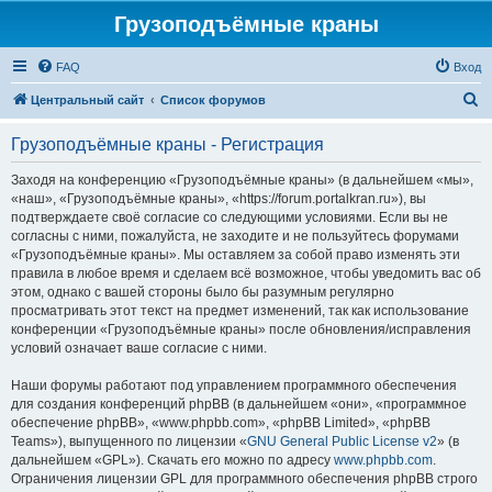
Грузоподъёмные краны
FAQ
Вход
П
Центральный сайт
Список форумов
о
Грузоподъёмные краны - Регистрация
и
с
Заходя на конференцию «Грузоподъёмные краны» (в дальнейшем «мы»,
«наш», «Грузоподъёмные краны», «https://forum.portalkran.ru»), вы
к
подтверждаете своё согласие со следующими условиями. Если вы не
согласны с ними, пожалуйста, не заходите и не пользуйтесь форумами
«Грузоподъёмные краны». Мы оставляем за собой право изменять эти
правила в любое время и сделаем всё возможное, чтобы уведомить вас об
этом, однако с вашей стороны было бы разумным регулярно
просматривать этот текст на предмет изменений, так как использование
конференции «Грузоподъёмные краны» после обновления/исправления
условий означает ваше согласие с ними.
Наши форумы работают под управлением программного обеспечения
для создания конференций phpBB (в дальнейшем «они», «программное
обеспечение phpBB», «www.phpbb.com», «phpBB Limited», «phpBB
Teams»), выпущенного по лицензии «
GNU General Public License v2
» (в
дальнейшем «GPL»). Скачать его можно по адресу
www.phpbb.com
.
Ограничения лицензии GPL для программного обеспечения phpBB строго