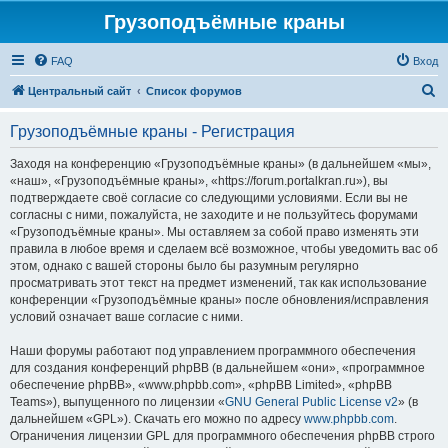
Грузоподъёмные краны
FAQ
Вход
П
Центральный сайт
Список форумов
о
Грузоподъёмные краны - Регистрация
и
с
Заходя на конференцию «Грузоподъёмные краны» (в дальнейшем «мы»,
«наш», «Грузоподъёмные краны», «https://forum.portalkran.ru»), вы
к
подтверждаете своё согласие со следующими условиями. Если вы не
согласны с ними, пожалуйста, не заходите и не пользуйтесь форумами
«Грузоподъёмные краны». Мы оставляем за собой право изменять эти
правила в любое время и сделаем всё возможное, чтобы уведомить вас об
этом, однако с вашей стороны было бы разумным регулярно
просматривать этот текст на предмет изменений, так как использование
конференции «Грузоподъёмные краны» после обновления/исправления
условий означает ваше согласие с ними.
Наши форумы работают под управлением программного обеспечения
для создания конференций phpBB (в дальнейшем «они», «программное
обеспечение phpBB», «www.phpbb.com», «phpBB Limited», «phpBB
Teams»), выпущенного по лицензии «
GNU General Public License v2
» (в
дальнейшем «GPL»). Скачать его можно по адресу
www.phpbb.com
.
Ограничения лицензии GPL для программного обеспечения phpBB строго