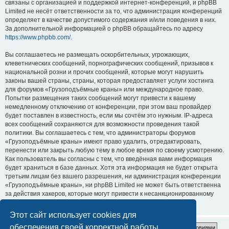
связаны с организацией и поддержкой интернет-конференций, и phpBB
Limited не несёт ответственности за то, что администрация конференций
определяет в качестве допустимого содержания и/или поведения в них.
За дополнительной информацией о phpBB обращайтесь по адресу
https://www.phpbb.com/
.
Вы соглашаетесь не размещать оскорбительных, угрожающих,
клеветнических сообщений, порнографических сообщений, призывов к
национальной розни и прочих сообщений, которые могут нарушить
законы вашей страны, страны, которая предоставляет услуги хостинга
для форумов «Грузоподъёмные краны» или международное право.
Попытки размещения таких сообщений могут привести к вашему
немедленному отключению от конференции, при этом ваш провайдер
будет поставлен в известность, если мы сочтём это нужным. IP-адреса
всех сообщений сохраняются для возможности проведения такой
политики. Вы соглашаетесь с тем, что администраторы форумов
«Грузоподъёмные краны» имеют право удалить, отредактировать,
перенести или закрыть любую тему в любое время по своему усмотрению.
Как пользователь вы согласны с тем, что введённая вами информация
будет храниться в базе данных. Хотя эта информация не будет открыта
третьим лицам без вашего разрешения, ни администрация конференции
«Грузоподъёмные краны», ни phpBB Limited не может быть ответственна
за действия хакеров, которые могут привести к несанкционированному
доступу к ней.
Этот сайт использует cookies для
обеспечения своей корректной работы.