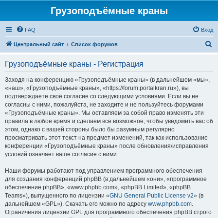
Грузоподъёмные краны
FAQ
Вход
П
Центральный сайт
Список форумов
о
Грузоподъёмные краны - Регистрация
и
с
Заходя на конференцию «Грузоподъёмные краны» (в дальнейшем «мы»,
«наш», «Грузоподъёмные краны», «https://forum.portalkran.ru»), вы
к
подтверждаете своё согласие со следующими условиями. Если вы не
согласны с ними, пожалуйста, не заходите и не пользуйтесь форумами
«Грузоподъёмные краны». Мы оставляем за собой право изменять эти
правила в любое время и сделаем всё возможное, чтобы уведомить вас об
этом, однако с вашей стороны было бы разумным регулярно
просматривать этот текст на предмет изменений, так как использование
конференции «Грузоподъёмные краны» после обновления/исправления
условий означает ваше согласие с ними.
Наши форумы работают под управлением программного обеспечения
для создания конференций phpBB (в дальнейшем «они», «программное
обеспечение phpBB», «www.phpbb.com», «phpBB Limited», «phpBB
Teams»), выпущенного по лицензии «
GNU General Public License v2
» (в
дальнейшем «GPL»). Скачать его можно по адресу
www.phpbb.com
.
Ограничения лицензии GPL для программного обеспечения phpBB строго