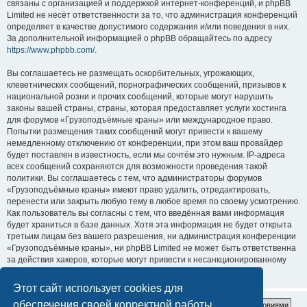
связаны с организацией и поддержкой интернет-конференций, и phpBB
Limited не несёт ответственности за то, что администрация конференций
определяет в качестве допустимого содержания и/или поведения в них.
За дополнительной информацией о phpBB обращайтесь по адресу
https://www.phpbb.com/
.
Вы соглашаетесь не размещать оскорбительных, угрожающих,
клеветнических сообщений, порнографических сообщений, призывов к
национальной розни и прочих сообщений, которые могут нарушить
законы вашей страны, страны, которая предоставляет услуги хостинга
для форумов «Грузоподъёмные краны» или международное право.
Попытки размещения таких сообщений могут привести к вашему
немедленному отключению от конференции, при этом ваш провайдер
будет поставлен в известность, если мы сочтём это нужным. IP-адреса
всех сообщений сохраняются для возможности проведения такой
политики. Вы соглашаетесь с тем, что администраторы форумов
«Грузоподъёмные краны» имеют право удалить, отредактировать,
перенести или закрыть любую тему в любое время по своему усмотрению.
Как пользователь вы согласны с тем, что введённая вами информация
будет храниться в базе данных. Хотя эта информация не будет открыта
третьим лицам без вашего разрешения, ни администрация конференции
«Грузоподъёмные краны», ни phpBB Limited не может быть ответственна
за действия хакеров, которые могут привести к несанкционированному
доступу к ней.
Этот сайт использует cookies для
обеспечения своей корректной работы.