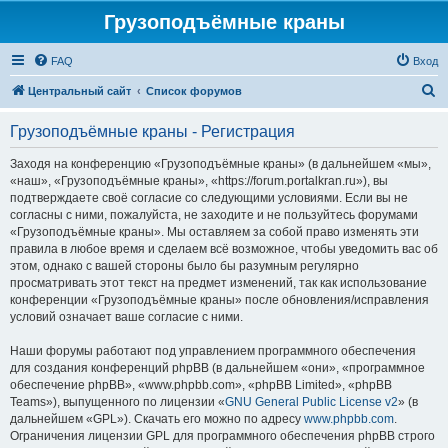
Грузоподъёмные краны
FAQ
Вход
П
Центральный сайт
Список форумов
о
Грузоподъёмные краны - Регистрация
и
с
Заходя на конференцию «Грузоподъёмные краны» (в дальнейшем «мы»,
«наш», «Грузоподъёмные краны», «https://forum.portalkran.ru»), вы
к
подтверждаете своё согласие со следующими условиями. Если вы не
согласны с ними, пожалуйста, не заходите и не пользуйтесь форумами
«Грузоподъёмные краны». Мы оставляем за собой право изменять эти
правила в любое время и сделаем всё возможное, чтобы уведомить вас об
этом, однако с вашей стороны было бы разумным регулярно
просматривать этот текст на предмет изменений, так как использование
конференции «Грузоподъёмные краны» после обновления/исправления
условий означает ваше согласие с ними.
Наши форумы работают под управлением программного обеспечения
для создания конференций phpBB (в дальнейшем «они», «программное
обеспечение phpBB», «www.phpbb.com», «phpBB Limited», «phpBB
Teams»), выпущенного по лицензии «
GNU General Public License v2
» (в
дальнейшем «GPL»). Скачать его можно по адресу
www.phpbb.com
.
Ограничения лицензии GPL для программного обеспечения phpBB строго