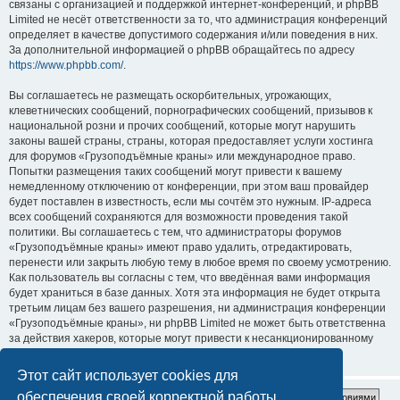
связаны с организацией и поддержкой интернет-конференций, и phpBB
Limited не несёт ответственности за то, что администрация конференций
определяет в качестве допустимого содержания и/или поведения в них.
За дополнительной информацией о phpBB обращайтесь по адресу
https://www.phpbb.com/
.
Вы соглашаетесь не размещать оскорбительных, угрожающих,
клеветнических сообщений, порнографических сообщений, призывов к
национальной розни и прочих сообщений, которые могут нарушить
законы вашей страны, страны, которая предоставляет услуги хостинга
для форумов «Грузоподъёмные краны» или международное право.
Попытки размещения таких сообщений могут привести к вашему
немедленному отключению от конференции, при этом ваш провайдер
будет поставлен в известность, если мы сочтём это нужным. IP-адреса
всех сообщений сохраняются для возможности проведения такой
политики. Вы соглашаетесь с тем, что администраторы форумов
«Грузоподъёмные краны» имеют право удалить, отредактировать,
перенести или закрыть любую тему в любое время по своему усмотрению.
Как пользователь вы согласны с тем, что введённая вами информация
будет храниться в базе данных. Хотя эта информация не будет открыта
третьим лицам без вашего разрешения, ни администрация конференции
«Грузоподъёмные краны», ни phpBB Limited не может быть ответственна
за действия хакеров, которые могут привести к несанкционированному
доступу к ней.
Этот сайт использует cookies для
обеспечения своей корректной работы.