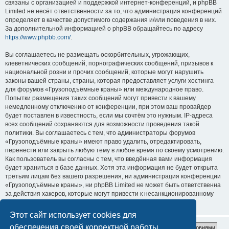
связаны с организацией и поддержкой интернет-конференций, и phpBB
Limited не несёт ответственности за то, что администрация конференций
определяет в качестве допустимого содержания и/или поведения в них.
За дополнительной информацией о phpBB обращайтесь по адресу
https://www.phpbb.com/
.
Вы соглашаетесь не размещать оскорбительных, угрожающих,
клеветнических сообщений, порнографических сообщений, призывов к
национальной розни и прочих сообщений, которые могут нарушить
законы вашей страны, страны, которая предоставляет услуги хостинга
для форумов «Грузоподъёмные краны» или международное право.
Попытки размещения таких сообщений могут привести к вашему
немедленному отключению от конференции, при этом ваш провайдер
будет поставлен в известность, если мы сочтём это нужным. IP-адреса
всех сообщений сохраняются для возможности проведения такой
политики. Вы соглашаетесь с тем, что администраторы форумов
«Грузоподъёмные краны» имеют право удалить, отредактировать,
перенести или закрыть любую тему в любое время по своему усмотрению.
Как пользователь вы согласны с тем, что введённая вами информация
будет храниться в базе данных. Хотя эта информация не будет открыта
третьим лицам без вашего разрешения, ни администрация конференции
«Грузоподъёмные краны», ни phpBB Limited не может быть ответственна
за действия хакеров, которые могут привести к несанкционированному
доступу к ней.
Этот сайт использует cookies для
обеспечения своей корректной работы.