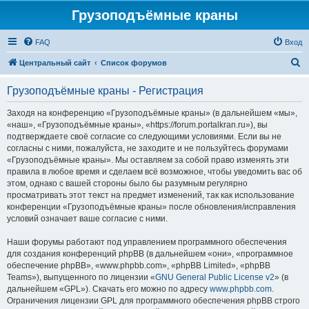
Грузоподъёмные краны
FAQ
Вход
П
Центральный сайт
Список форумов
о
Грузоподъёмные краны - Регистрация
и
с
Заходя на конференцию «Грузоподъёмные краны» (в дальнейшем «мы»,
«наш», «Грузоподъёмные краны», «https://forum.portalkran.ru»), вы
к
подтверждаете своё согласие со следующими условиями. Если вы не
согласны с ними, пожалуйста, не заходите и не пользуйтесь форумами
«Грузоподъёмные краны». Мы оставляем за собой право изменять эти
правила в любое время и сделаем всё возможное, чтобы уведомить вас об
этом, однако с вашей стороны было бы разумным регулярно
просматривать этот текст на предмет изменений, так как использование
конференции «Грузоподъёмные краны» после обновления/исправления
условий означает ваше согласие с ними.
Наши форумы работают под управлением программного обеспечения
для создания конференций phpBB (в дальнейшем «они», «программное
обеспечение phpBB», «www.phpbb.com», «phpBB Limited», «phpBB
Teams»), выпущенного по лицензии «
GNU General Public License v2
» (в
дальнейшем «GPL»). Скачать его можно по адресу
www.phpbb.com
.
Ограничения лицензии GPL для программного обеспечения phpBB строго