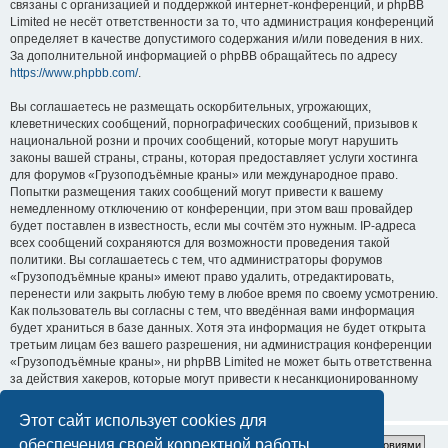
связаны с организацией и поддержкой интернет-конференций, и phpBB
Limited не несёт ответственности за то, что администрация конференций
определяет в качестве допустимого содержания и/или поведения в них.
За дополнительной информацией о phpBB обращайтесь по адресу
https://www.phpbb.com/
.
Вы соглашаетесь не размещать оскорбительных, угрожающих,
клеветнических сообщений, порнографических сообщений, призывов к
национальной розни и прочих сообщений, которые могут нарушить
законы вашей страны, страны, которая предоставляет услуги хостинга
для форумов «Грузоподъёмные краны» или международное право.
Попытки размещения таких сообщений могут привести к вашему
немедленному отключению от конференции, при этом ваш провайдер
будет поставлен в известность, если мы сочтём это нужным. IP-адреса
всех сообщений сохраняются для возможности проведения такой
политики. Вы соглашаетесь с тем, что администраторы форумов
«Грузоподъёмные краны» имеют право удалить, отредактировать,
перенести или закрыть любую тему в любое время по своему усмотрению.
Как пользователь вы согласны с тем, что введённая вами информация
будет храниться в базе данных. Хотя эта информация не будет открыта
третьим лицам без вашего разрешения, ни администрация конференции
«Грузоподъёмные краны», ни phpBB Limited не может быть ответственна
за действия хакеров, которые могут привести к несанкционированному
доступу к ней.
Этот сайт использует cookies для
обеспечения своей корректной работы.