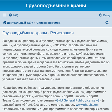
Грузоподъёмные краны
FAQ
Вход
П
Центральный сайт
Список форумов
о
Грузоподъёмные краны - Регистрация
и
с
Заходя на конференцию «Грузоподъёмные краны» (в дальнейшем «мы»,
«наш», «Грузоподъёмные краны», «https://forum.portalkran.ru»), вы
к
подтверждаете своё согласие со следующими условиями. Если вы не
согласны с ними, пожалуйста, не заходите и не пользуйтесь форумами
«Грузоподъёмные краны». Мы оставляем за собой право изменять эти
правила в любое время и сделаем всё возможное, чтобы уведомить вас об
этом, однако с вашей стороны было бы разумным регулярно
просматривать этот текст на предмет изменений, так как использование
конференции «Грузоподъёмные краны» после обновления/исправления
условий означает ваше согласие с ними.
Наши форумы работают под управлением программного обеспечения
для создания конференций phpBB (в дальнейшем «они», «программное
обеспечение phpBB», «www.phpbb.com», «phpBB Limited», «phpBB
Teams»), выпущенного по лицензии «
GNU General Public License v2
» (в
дальнейшем «GPL»). Скачать его можно по адресу
www.phpbb.com
.
Ограничения лицензии GPL для программного обеспечения phpBB строго