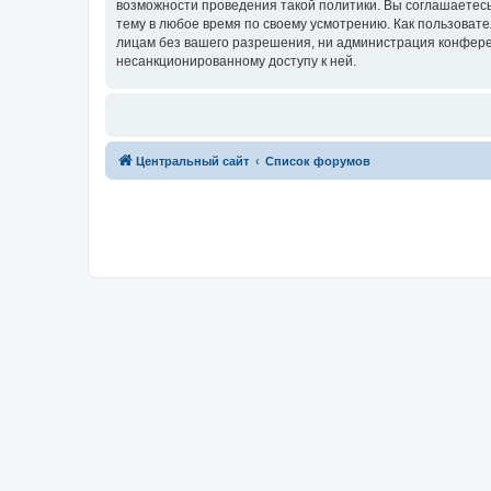
возможности проведения такой политики. Вы соглашаетес
тему в любое время по своему усмотрению. Как пользовате
лицам без вашего разрешения, ни администрация конферен
несанкционированному доступу к ней.
Центральный сайт
Список форумов