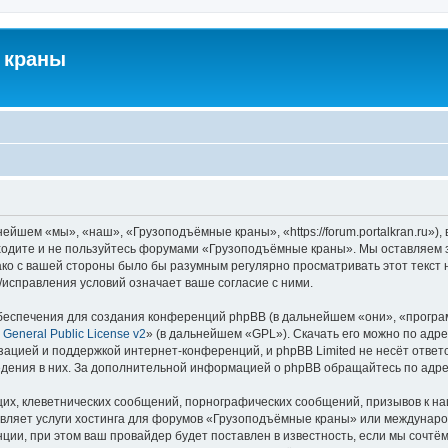
 краны
йшем «мы», «наш», «Грузоподъёмные краны», «https://forum.portalkran.ru»)
заходите и не пользуйтесь форумами «Грузоподъёмные краны». Мы оставляем з
ако с вашей стороны было бы разумным регулярно просматривать этот текст 
справления условий означает ваше согласие с ними.
еспечения для создания конференций phpBB (в дальнейшем «они», «програ
General Public License v2
» (в дальнейшем «GPL»). Скачать его можно по адр
зацией и поддержкой интернет-конференций, и phpBB Limited не несёт ответ
ведения в них. За дополнительной информацией о phpBB обращайтесь по адр
их, клеветнических сообщений, порнографических сообщений, призывов к на
авляет услуги хостинга для форумов «Грузоподъёмные краны» или междунар
ии, при этом ваш провайдер будет поставлен в известность, если мы сочтём