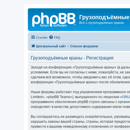
Грузоподъёмные
Всё о грузоподъёмных кранах
Ссылки
FAQ
Центральный сайт
Список форумов
Грузоподъёмные краны - Регистрация
Заходя на конференцию «Грузоподъёмные краны» (в дальне
условиями. Если вы не согласны с ними, пожалуйста, не 
сделаем всё возможное, чтобы уведомить вас об этом, одн
конференции «Грузоподъёмные краны» после обновления/и
Наши форумы работают под управлением программного об
Limited», «phpBB Teams»), выпущенного по лицензии «
GNU 
программного обеспечения phpBB строго связаны с органи
определяет в качестве допустимого содержания и/или по
Вы соглашаетесь не размещать оскорбительных, угрожающ
нарушить законы вашей страны, страны, которая предост
привести к вашему немедленному отключению от конференц