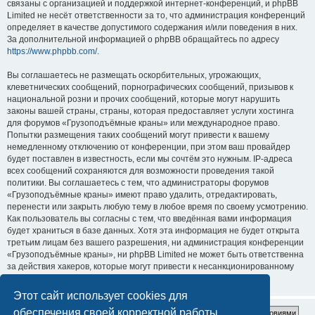
связаны с организацией и поддержкой интернет-конференций, и phpBB
Limited не несёт ответственности за то, что администрация конференций
определяет в качестве допустимого содержания и/или поведения в них.
За дополнительной информацией о phpBB обращайтесь по адресу
https://www.phpbb.com/
.
Вы соглашаетесь не размещать оскорбительных, угрожающих,
клеветнических сообщений, порнографических сообщений, призывов к
национальной розни и прочих сообщений, которые могут нарушить
законы вашей страны, страны, которая предоставляет услуги хостинга
для форумов «Грузоподъёмные краны» или международное право.
Попытки размещения таких сообщений могут привести к вашему
немедленному отключению от конференции, при этом ваш провайдер
будет поставлен в известность, если мы сочтём это нужным. IP-адреса
всех сообщений сохраняются для возможности проведения такой
политики. Вы соглашаетесь с тем, что администраторы форумов
«Грузоподъёмные краны» имеют право удалить, отредактировать,
перенести или закрыть любую тему в любое время по своему усмотрению.
Как пользователь вы согласны с тем, что введённая вами информация
будет храниться в базе данных. Хотя эта информация не будет открыта
третьим лицам без вашего разрешения, ни администрация конференции
«Грузоподъёмные краны», ни phpBB Limited не может быть ответственна
за действия хакеров, которые могут привести к несанкционированному
доступу к ней.
Этот сайт использует cookies для
обеспечения своей корректной работы.