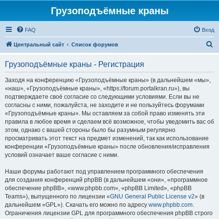
Грузоподъёмные краны
FAQ
Вход
П
Центральный сайт
Список форумов
о
Грузоподъёмные краны - Регистрация
и
с
Заходя на конференцию «Грузоподъёмные краны» (в дальнейшем «мы»,
«наш», «Грузоподъёмные краны», «https://forum.portalkran.ru»), вы
к
подтверждаете своё согласие со следующими условиями. Если вы не
согласны с ними, пожалуйста, не заходите и не пользуйтесь форумами
«Грузоподъёмные краны». Мы оставляем за собой право изменять эти
правила в любое время и сделаем всё возможное, чтобы уведомить вас об
этом, однако с вашей стороны было бы разумным регулярно
просматривать этот текст на предмет изменений, так как использование
конференции «Грузоподъёмные краны» после обновления/исправления
условий означает ваше согласие с ними.
Наши форумы работают под управлением программного обеспечения
для создания конференций phpBB (в дальнейшем «они», «программное
обеспечение phpBB», «www.phpbb.com», «phpBB Limited», «phpBB
Teams»), выпущенного по лицензии «
GNU General Public License v2
» (в
дальнейшем «GPL»). Скачать его можно по адресу
www.phpbb.com
.
Ограничения лицензии GPL для программного обеспечения phpBB строго