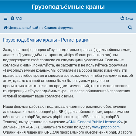
Грузоподъёмные краны
FAQ
Вход
П
Центральный сайт
Список форумов
о
Грузоподъёмные краны - Регистрация
и
с
Заходя на конференцию «Грузоподъёмные краны» (в дальнейшем «мы»,
«наш», «Грузоподъёмные краны», «https://forum.portalkran.ru»), вы
к
подтверждаете своё согласие со следующими условиями. Если вы не
согласны с ними, пожалуйста, не заходите и не пользуйтесь форумами
«Грузоподъёмные краны». Мы оставляем за собой право изменять эти
правила в любое время и сделаем всё возможное, чтобы уведомить вас об
этом, однако с вашей стороны было бы разумным регулярно
просматривать этот текст на предмет изменений, так как использование
конференции «Грузоподъёмные краны» после обновления/исправления
условий означает ваше согласие с ними.
Наши форумы работают под управлением программного обеспечения
для создания конференций phpBB (в дальнейшем «они», «программное
обеспечение phpBB», «www.phpbb.com», «phpBB Limited», «phpBB
Teams»), выпущенного по лицензии «
GNU General Public License v2
» (в
дальнейшем «GPL»). Скачать его можно по адресу
www.phpbb.com
.
Ограничения лицензии GPL для программного обеспечения phpBB строго