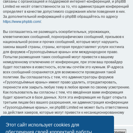
связаны с организацией и поддержкой интернет-конференций, и phpBB
Limited не несёт ответственности за то, что администрация конференций
определяет в качестве допустимого содержания и/или поведения в них.
За дополнительной информацией о phpBB обращайтесь по адресу
https://www.phpbb.com/
.
Вы соглашаетесь не размещать оскорбительных, угрожающих,
клеветнических сообщений, порнографических сообщений, призывов к
национальной розни и прочих сообщений, которые могут нарушить
законы вашей страны, страны, которая предоставляет услуги хостинга
для форумов «Грузоподъёмные краны» или международное право.
Попытки размещения таких сообщений могут привести к вашему
немедленному отключению от конференции, при этом ваш провайдер
будет поставлен в известность, если мы сочтём это нужным. IP-адреса
всех сообщений сохраняются для возможности проведения такой
политики. Вы соглашаетесь с тем, что администраторы форумов
«Грузоподъёмные краны» имеют право удалить, отредактировать,
перенести или закрыть любую тему в любое время по своему усмотрению.
Как пользователь вы согласны с тем, что введённая вами информация
будет храниться в базе данных. Хотя эта информация не будет открыта
третьим лицам без вашего разрешения, ни администрация конференции
«Грузоподъёмные краны», ни phpBB Limited не может быть ответственна
за действия хакеров, которые могут привести к несанкционированному
доступу к ней.
Этот сайт использует cookies для
обеспечения своей корректной работы.