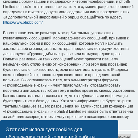
связаны с организацией и поддержкой интернет-конференций, и phpBB
Limited не несёт ответственности за то, что администрация конференций
определяет в качестве допустимого содержания и/или поведения в них.
За дополнительной информацией о phpBB обращайтесь по адресу
https://www.phpbb.com/
.
Вы соглашаетесь не размещать оскорбительных, угрожающих,
клеветнических сообщений, порнографических сообщений, призывов к
национальной розни и прочих сообщений, которые могут нарушить
законы вашей страны, страны, которая предоставляет услуги хостинга
для форумов «Грузоподъёмные краны» или международное право.
Попытки размещения таких сообщений могут привести к вашему
немедленному отключению от конференции, при этом ваш провайдер
будет поставлен в известность, если мы сочтём это нужным. IP-адреса
всех сообщений сохраняются для возможности проведения такой
политики. Вы соглашаетесь с тем, что администраторы форумов
«Грузоподъёмные краны» имеют право удалить, отредактировать,
перенести или закрыть любую тему в любое время по своему усмотрению.
Как пользователь вы согласны с тем, что введённая вами информация
будет храниться в базе данных. Хотя эта информация не будет открыта
третьим лицам без вашего разрешения, ни администрация конференции
«Грузоподъёмные краны», ни phpBB Limited не может быть ответственна
за действия хакеров, которые могут привести к несанкционированному
доступу к ней.
Этот сайт использует cookies для
обеспечения своей корректной работы.