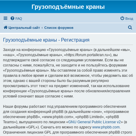
Грузоподъёмные краны
FAQ
Вход
П
Центральный сайт
Список форумов
о
Грузоподъёмные краны - Регистрация
и
с
Заходя на конференцию «Грузоподъёмные краны» (в дальнейшем «мы»,
«наш», «Грузоподъёмные краны», «https://forum.portalkran.ru»), вы
к
подтверждаете своё согласие со следующими условиями. Если вы не
согласны с ними, пожалуйста, не заходите и не пользуйтесь форумами
«Грузоподъёмные краны». Мы оставляем за собой право изменять эти
правила в любое время и сделаем всё возможное, чтобы уведомить вас об
этом, однако с вашей стороны было бы разумным регулярно
просматривать этот текст на предмет изменений, так как использование
конференции «Грузоподъёмные краны» после обновления/исправления
условий означает ваше согласие с ними.
Наши форумы работают под управлением программного обеспечения
для создания конференций phpBB (в дальнейшем «они», «программное
обеспечение phpBB», «www.phpbb.com», «phpBB Limited», «phpBB
Teams»), выпущенного по лицензии «
GNU General Public License v2
» (в
дальнейшем «GPL»). Скачать его можно по адресу
www.phpbb.com
.
Ограничения лицензии GPL для программного обеспечения phpBB строго