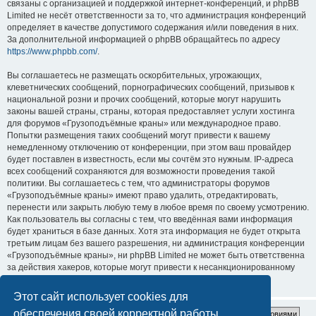
связаны с организацией и поддержкой интернет-конференций, и phpBB
Limited не несёт ответственности за то, что администрация конференций
определяет в качестве допустимого содержания и/или поведения в них.
За дополнительной информацией о phpBB обращайтесь по адресу
https://www.phpbb.com/
.
Вы соглашаетесь не размещать оскорбительных, угрожающих,
клеветнических сообщений, порнографических сообщений, призывов к
национальной розни и прочих сообщений, которые могут нарушить
законы вашей страны, страны, которая предоставляет услуги хостинга
для форумов «Грузоподъёмные краны» или международное право.
Попытки размещения таких сообщений могут привести к вашему
немедленному отключению от конференции, при этом ваш провайдер
будет поставлен в известность, если мы сочтём это нужным. IP-адреса
всех сообщений сохраняются для возможности проведения такой
политики. Вы соглашаетесь с тем, что администраторы форумов
«Грузоподъёмные краны» имеют право удалить, отредактировать,
перенести или закрыть любую тему в любое время по своему усмотрению.
Как пользователь вы согласны с тем, что введённая вами информация
будет храниться в базе данных. Хотя эта информация не будет открыта
третьим лицам без вашего разрешения, ни администрация конференции
«Грузоподъёмные краны», ни phpBB Limited не может быть ответственна
за действия хакеров, которые могут привести к несанкционированному
доступу к ней.
Этот сайт использует cookies для
обеспечения своей корректной работы.