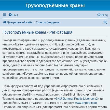
Грузоподъёмные краны
FAQ
Вход
П
Центральный сайт
Список форумов
о
Грузоподъёмные краны - Регистрация
и
с
Заходя на конференцию «Грузоподъёмные краны» (в дальнейшем «мы»,
«наш», «Грузоподъёмные краны», «https://forum.portalkran.ru»), вы
к
подтверждаете своё согласие со следующими условиями. Если вы не
согласны с ними, пожалуйста, не заходите и не пользуйтесь форумами
«Грузоподъёмные краны». Мы оставляем за собой право изменять эти
правила в любое время и сделаем всё возможное, чтобы уведомить вас об
этом, однако с вашей стороны было бы разумным регулярно
просматривать этот текст на предмет изменений, так как использование
конференции «Грузоподъёмные краны» после обновления/исправления
условий означает ваше согласие с ними.
Наши форумы работают под управлением программного обеспечения
для создания конференций phpBB (в дальнейшем «они», «программное
обеспечение phpBB», «www.phpbb.com», «phpBB Limited», «phpBB
Teams»), выпущенного по лицензии «
GNU General Public License v2
» (в
дальнейшем «GPL»). Скачать его можно по адресу
www.phpbb.com
.
Ограничения лицензии GPL для программного обеспечения phpBB строго