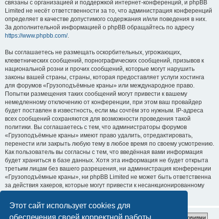
связаны с организацией и поддержкой интернет-конференций, и phpBB
Limited не несёт ответственности за то, что администрация конференций
определяет в качестве допустимого содержания и/или поведения в них.
За дополнительной информацией о phpBB обращайтесь по адресу
https://www.phpbb.com/
.
Вы соглашаетесь не размещать оскорбительных, угрожающих,
клеветнических сообщений, порнографических сообщений, призывов к
национальной розни и прочих сообщений, которые могут нарушить
законы вашей страны, страны, которая предоставляет услуги хостинга
для форумов «Грузоподъёмные краны» или международное право.
Попытки размещения таких сообщений могут привести к вашему
немедленному отключению от конференции, при этом ваш провайдер
будет поставлен в известность, если мы сочтём это нужным. IP-адреса
всех сообщений сохраняются для возможности проведения такой
политики. Вы соглашаетесь с тем, что администраторы форумов
«Грузоподъёмные краны» имеют право удалить, отредактировать,
перенести или закрыть любую тему в любое время по своему усмотрению.
Как пользователь вы согласны с тем, что введённая вами информация
будет храниться в базе данных. Хотя эта информация не будет открыта
третьим лицам без вашего разрешения, ни администрация конференции
«Грузоподъёмные краны», ни phpBB Limited не может быть ответственна
за действия хакеров, которые могут привести к несанкционированному
доступу к ней.
Этот сайт использует cookies для
обеспечения своей корректной работы.