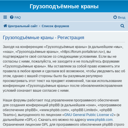
Грузоподъёмные краны
FAQ
Вход
П
Центральный сайт
Список форумов
о
Грузоподъёмные краны - Регистрация
и
с
Заходя на конференцию «Грузоподъёмные краны» (в дальнейшем «мы»,
«наш», «Грузоподъёмные краны», «https://forum.portalkran.ru»), вы
к
подтверждаете своё согласие со следующими условиями. Если вы не
согласны с ними, пожалуйста, не заходите и не пользуйтесь форумами
«Грузоподъёмные краны». Мы оставляем за собой право изменять эти
правила в любое время и сделаем всё возможное, чтобы уведомить вас об
этом, однако с вашей стороны было бы разумным регулярно
просматривать этот текст на предмет изменений, так как использование
конференции «Грузоподъёмные краны» после обновления/исправления
условий означает ваше согласие с ними.
Наши форумы работают под управлением программного обеспечения
для создания конференций phpBB (в дальнейшем «они», «программное
обеспечение phpBB», «www.phpbb.com», «phpBB Limited», «phpBB
Teams»), выпущенного по лицензии «
GNU General Public License v2
» (в
дальнейшем «GPL»). Скачать его можно по адресу
www.phpbb.com
.
Ограничения лицензии GPL для программного обеспечения phpBB строго