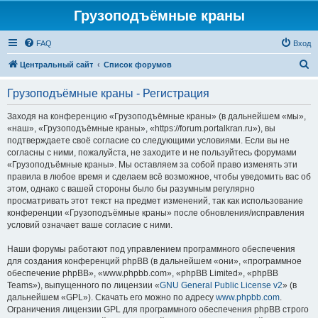
Грузоподъёмные краны
FAQ
Вход
П
Центральный сайт
Список форумов
о
Грузоподъёмные краны - Регистрация
и
с
Заходя на конференцию «Грузоподъёмные краны» (в дальнейшем «мы»,
«наш», «Грузоподъёмные краны», «https://forum.portalkran.ru»), вы
к
подтверждаете своё согласие со следующими условиями. Если вы не
согласны с ними, пожалуйста, не заходите и не пользуйтесь форумами
«Грузоподъёмные краны». Мы оставляем за собой право изменять эти
правила в любое время и сделаем всё возможное, чтобы уведомить вас об
этом, однако с вашей стороны было бы разумным регулярно
просматривать этот текст на предмет изменений, так как использование
конференции «Грузоподъёмные краны» после обновления/исправления
условий означает ваше согласие с ними.
Наши форумы работают под управлением программного обеспечения
для создания конференций phpBB (в дальнейшем «они», «программное
обеспечение phpBB», «www.phpbb.com», «phpBB Limited», «phpBB
Teams»), выпущенного по лицензии «
GNU General Public License v2
» (в
дальнейшем «GPL»). Скачать его можно по адресу
www.phpbb.com
.
Ограничения лицензии GPL для программного обеспечения phpBB строго