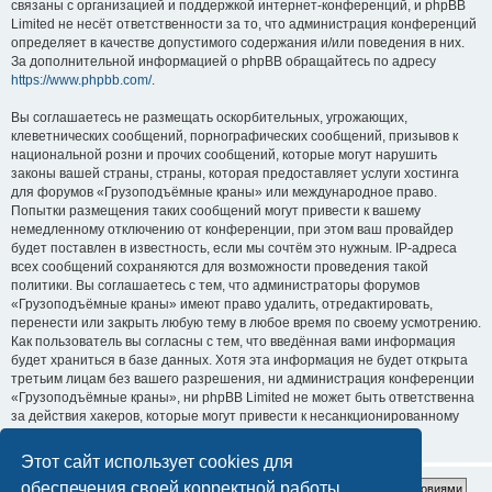
связаны с организацией и поддержкой интернет-конференций, и phpBB
Limited не несёт ответственности за то, что администрация конференций
определяет в качестве допустимого содержания и/или поведения в них.
За дополнительной информацией о phpBB обращайтесь по адресу
https://www.phpbb.com/
.
Вы соглашаетесь не размещать оскорбительных, угрожающих,
клеветнических сообщений, порнографических сообщений, призывов к
национальной розни и прочих сообщений, которые могут нарушить
законы вашей страны, страны, которая предоставляет услуги хостинга
для форумов «Грузоподъёмные краны» или международное право.
Попытки размещения таких сообщений могут привести к вашему
немедленному отключению от конференции, при этом ваш провайдер
будет поставлен в известность, если мы сочтём это нужным. IP-адреса
всех сообщений сохраняются для возможности проведения такой
политики. Вы соглашаетесь с тем, что администраторы форумов
«Грузоподъёмные краны» имеют право удалить, отредактировать,
перенести или закрыть любую тему в любое время по своему усмотрению.
Как пользователь вы согласны с тем, что введённая вами информация
будет храниться в базе данных. Хотя эта информация не будет открыта
третьим лицам без вашего разрешения, ни администрация конференции
«Грузоподъёмные краны», ни phpBB Limited не может быть ответственна
за действия хакеров, которые могут привести к несанкционированному
доступу к ней.
Этот сайт использует cookies для
обеспечения своей корректной работы.