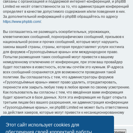
связаны с организацией и поддержкой интернет-конференций, и phpBB
Limited не несёт ответственности за то, что администрация конференций
определяет в качестве допустимого содержания и/или поведения в них.
За дополнительной информацией о phpBB обращайтесь по адресу
https://www.phpbb.com/
.
Вы соглашаетесь не размещать оскорбительных, угрожающих,
клеветнических сообщений, порнографических сообщений, призывов к
национальной розни и прочих сообщений, которые могут нарушить
законы вашей страны, страны, которая предоставляет услуги хостинга
для форумов «Грузоподъёмные краны» или международное право.
Попытки размещения таких сообщений могут привести к вашему
немедленному отключению от конференции, при этом ваш провайдер
будет поставлен в известность, если мы сочтём это нужным. IP-адреса
всех сообщений сохраняются для возможности проведения такой
политики. Вы соглашаетесь с тем, что администраторы форумов
«Грузоподъёмные краны» имеют право удалить, отредактировать,
перенести или закрыть любую тему в любое время по своему усмотрению.
Как пользователь вы согласны с тем, что введённая вами информация
будет храниться в базе данных. Хотя эта информация не будет открыта
третьим лицам без вашего разрешения, ни администрация конференции
«Грузоподъёмные краны», ни phpBB Limited не может быть ответственна
за действия хакеров, которые могут привести к несанкционированному
доступу к ней.
Этот сайт использует cookies для
обеспечения своей корректной работы.