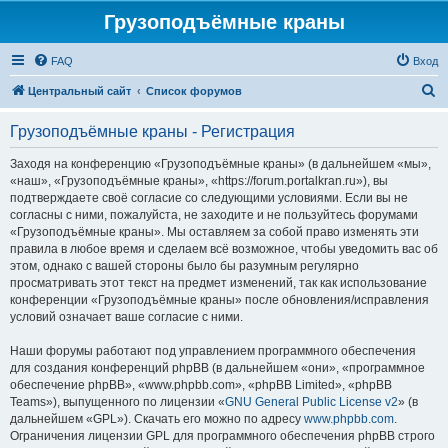
Грузоподъёмные краны
FAQ
Вход
П
Центральный сайт
Список форумов
о
Грузоподъёмные краны - Регистрация
и
с
Заходя на конференцию «Грузоподъёмные краны» (в дальнейшем «мы»,
«наш», «Грузоподъёмные краны», «https://forum.portalkran.ru»), вы
к
подтверждаете своё согласие со следующими условиями. Если вы не
согласны с ними, пожалуйста, не заходите и не пользуйтесь форумами
«Грузоподъёмные краны». Мы оставляем за собой право изменять эти
правила в любое время и сделаем всё возможное, чтобы уведомить вас об
этом, однако с вашей стороны было бы разумным регулярно
просматривать этот текст на предмет изменений, так как использование
конференции «Грузоподъёмные краны» после обновления/исправления
условий означает ваше согласие с ними.
Наши форумы работают под управлением программного обеспечения
для создания конференций phpBB (в дальнейшем «они», «программное
обеспечение phpBB», «www.phpbb.com», «phpBB Limited», «phpBB
Teams»), выпущенного по лицензии «
GNU General Public License v2
» (в
дальнейшем «GPL»). Скачать его можно по адресу
www.phpbb.com
.
Ограничения лицензии GPL для программного обеспечения phpBB строго