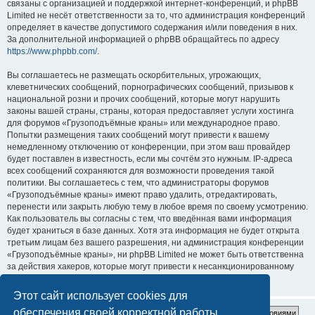
связаны с организацией и поддержкой интернет-конференций, и phpBB
Limited не несёт ответственности за то, что администрация конференций
определяет в качестве допустимого содержания и/или поведения в них.
За дополнительной информацией о phpBB обращайтесь по адресу
https://www.phpbb.com/
.
Вы соглашаетесь не размещать оскорбительных, угрожающих,
клеветнических сообщений, порнографических сообщений, призывов к
национальной розни и прочих сообщений, которые могут нарушить
законы вашей страны, страны, которая предоставляет услуги хостинга
для форумов «Грузоподъёмные краны» или международное право.
Попытки размещения таких сообщений могут привести к вашему
немедленному отключению от конференции, при этом ваш провайдер
будет поставлен в известность, если мы сочтём это нужным. IP-адреса
всех сообщений сохраняются для возможности проведения такой
политики. Вы соглашаетесь с тем, что администраторы форумов
«Грузоподъёмные краны» имеют право удалить, отредактировать,
перенести или закрыть любую тему в любое время по своему усмотрению.
Как пользователь вы согласны с тем, что введённая вами информация
будет храниться в базе данных. Хотя эта информация не будет открыта
третьим лицам без вашего разрешения, ни администрация конференции
«Грузоподъёмные краны», ни phpBB Limited не может быть ответственна
за действия хакеров, которые могут привести к несанкционированному
доступу к ней.
Этот сайт использует cookies для
обеспечения своей корректной работы.