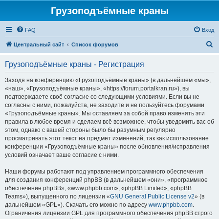
Грузоподъёмные краны
FAQ
Вход
П
Центральный сайт
Список форумов
о
Грузоподъёмные краны - Регистрация
и
с
Заходя на конференцию «Грузоподъёмные краны» (в дальнейшем «мы»,
«наш», «Грузоподъёмные краны», «https://forum.portalkran.ru»), вы
к
подтверждаете своё согласие со следующими условиями. Если вы не
согласны с ними, пожалуйста, не заходите и не пользуйтесь форумами
«Грузоподъёмные краны». Мы оставляем за собой право изменять эти
правила в любое время и сделаем всё возможное, чтобы уведомить вас об
этом, однако с вашей стороны было бы разумным регулярно
просматривать этот текст на предмет изменений, так как использование
конференции «Грузоподъёмные краны» после обновления/исправления
условий означает ваше согласие с ними.
Наши форумы работают под управлением программного обеспечения
для создания конференций phpBB (в дальнейшем «они», «программное
обеспечение phpBB», «www.phpbb.com», «phpBB Limited», «phpBB
Teams»), выпущенного по лицензии «
GNU General Public License v2
» (в
дальнейшем «GPL»). Скачать его можно по адресу
www.phpbb.com
.
Ограничения лицензии GPL для программного обеспечения phpBB строго