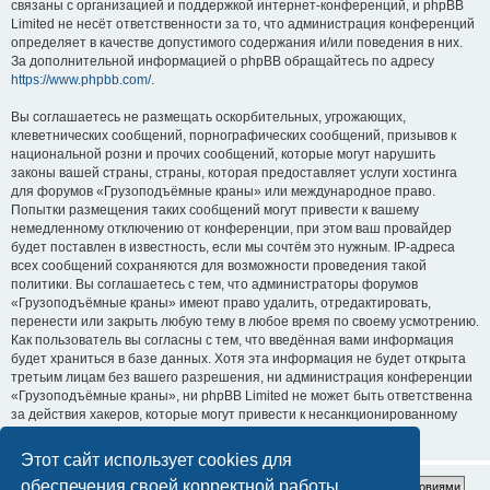
связаны с организацией и поддержкой интернет-конференций, и phpBB
Limited не несёт ответственности за то, что администрация конференций
определяет в качестве допустимого содержания и/или поведения в них.
За дополнительной информацией о phpBB обращайтесь по адресу
https://www.phpbb.com/
.
Вы соглашаетесь не размещать оскорбительных, угрожающих,
клеветнических сообщений, порнографических сообщений, призывов к
национальной розни и прочих сообщений, которые могут нарушить
законы вашей страны, страны, которая предоставляет услуги хостинга
для форумов «Грузоподъёмные краны» или международное право.
Попытки размещения таких сообщений могут привести к вашему
немедленному отключению от конференции, при этом ваш провайдер
будет поставлен в известность, если мы сочтём это нужным. IP-адреса
всех сообщений сохраняются для возможности проведения такой
политики. Вы соглашаетесь с тем, что администраторы форумов
«Грузоподъёмные краны» имеют право удалить, отредактировать,
перенести или закрыть любую тему в любое время по своему усмотрению.
Как пользователь вы согласны с тем, что введённая вами информация
будет храниться в базе данных. Хотя эта информация не будет открыта
третьим лицам без вашего разрешения, ни администрация конференции
«Грузоподъёмные краны», ни phpBB Limited не может быть ответственна
за действия хакеров, которые могут привести к несанкционированному
доступу к ней.
Этот сайт использует cookies для
обеспечения своей корректной работы.