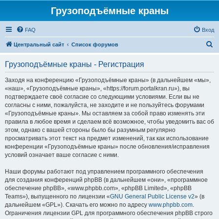
Грузоподъёмные краны
FAQ
Вход
П
Центральный сайт
Список форумов
о
Грузоподъёмные краны - Регистрация
и
с
Заходя на конференцию «Грузоподъёмные краны» (в дальнейшем «мы»,
«наш», «Грузоподъёмные краны», «https://forum.portalkran.ru»), вы
к
подтверждаете своё согласие со следующими условиями. Если вы не
согласны с ними, пожалуйста, не заходите и не пользуйтесь форумами
«Грузоподъёмные краны». Мы оставляем за собой право изменять эти
правила в любое время и сделаем всё возможное, чтобы уведомить вас об
этом, однако с вашей стороны было бы разумным регулярно
просматривать этот текст на предмет изменений, так как использование
конференции «Грузоподъёмные краны» после обновления/исправления
условий означает ваше согласие с ними.
Наши форумы работают под управлением программного обеспечения
для создания конференций phpBB (в дальнейшем «они», «программное
обеспечение phpBB», «www.phpbb.com», «phpBB Limited», «phpBB
Teams»), выпущенного по лицензии «
GNU General Public License v2
» (в
дальнейшем «GPL»). Скачать его можно по адресу
www.phpbb.com
.
Ограничения лицензии GPL для программного обеспечения phpBB строго