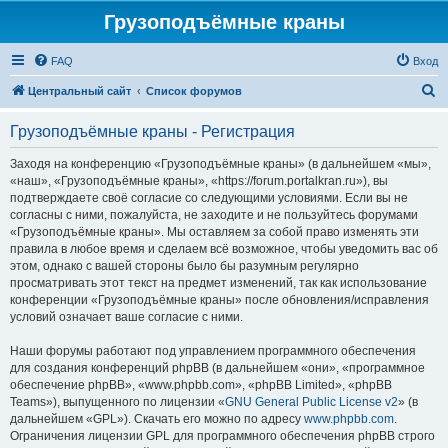
Грузоподъёмные краны
FAQ
Вход
П
Центральный сайт
Список форумов
о
Грузоподъёмные краны - Регистрация
и
с
Заходя на конференцию «Грузоподъёмные краны» (в дальнейшем «мы»,
«наш», «Грузоподъёмные краны», «https://forum.portalkran.ru»), вы
к
подтверждаете своё согласие со следующими условиями. Если вы не
согласны с ними, пожалуйста, не заходите и не пользуйтесь форумами
«Грузоподъёмные краны». Мы оставляем за собой право изменять эти
правила в любое время и сделаем всё возможное, чтобы уведомить вас об
этом, однако с вашей стороны было бы разумным регулярно
просматривать этот текст на предмет изменений, так как использование
конференции «Грузоподъёмные краны» после обновления/исправления
условий означает ваше согласие с ними.
Наши форумы работают под управлением программного обеспечения
для создания конференций phpBB (в дальнейшем «они», «программное
обеспечение phpBB», «www.phpbb.com», «phpBB Limited», «phpBB
Teams»), выпущенного по лицензии «
GNU General Public License v2
» (в
дальнейшем «GPL»). Скачать его можно по адресу
www.phpbb.com
.
Ограничения лицензии GPL для программного обеспечения phpBB строго