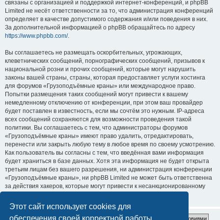
связаны с организацией и поддержкой интернет-конференций, и phpBB
Limited не несёт ответственности за то, что администрация конференций
определяет в качестве допустимого содержания и/или поведения в них.
За дополнительной информацией о phpBB обращайтесь по адресу
https://www.phpbb.com/
.
Вы соглашаетесь не размещать оскорбительных, угрожающих,
клеветнических сообщений, порнографических сообщений, призывов к
национальной розни и прочих сообщений, которые могут нарушить
законы вашей страны, страны, которая предоставляет услуги хостинга
для форумов «Грузоподъёмные краны» или международное право.
Попытки размещения таких сообщений могут привести к вашему
немедленному отключению от конференции, при этом ваш провайдер
будет поставлен в известность, если мы сочтём это нужным. IP-адреса
всех сообщений сохраняются для возможности проведения такой
политики. Вы соглашаетесь с тем, что администраторы форумов
«Грузоподъёмные краны» имеют право удалить, отредактировать,
перенести или закрыть любую тему в любое время по своему усмотрению.
Как пользователь вы согласны с тем, что введённая вами информация
будет храниться в базе данных. Хотя эта информация не будет открыта
третьим лицам без вашего разрешения, ни администрация конференции
«Грузоподъёмные краны», ни phpBB Limited не может быть ответственна
за действия хакеров, которые могут привести к несанкционированному
доступу к ней.
Этот сайт использует cookies для
обеспечения своей корректной работы.