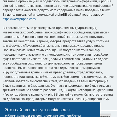
связаны с организацией и поддержкой интернет-конференций, и phpBB
Limited не несёт ответственности за то, что администрация конференций
определяет в качестве допустимого содержания и/или поведения в них.
За дополнительной информацией о phpBB обращайтесь по адресу
https://www.phpbb.com/
.
Вы соглашаетесь не размещать оскорбительных, угрожающих,
клеветнических сообщений, порнографических сообщений, призывов к
национальной розни и прочих сообщений, которые могут нарушить
законы вашей страны, страны, которая предоставляет услуги хостинга
для форумов «Грузоподъёмные краны» или международное право.
Попытки размещения таких сообщений могут привести к вашему
немедленному отключению от конференции, при этом ваш провайдер
будет поставлен в известность, если мы сочтём это нужным. IP-адреса
всех сообщений сохраняются для возможности проведения такой
политики. Вы соглашаетесь с тем, что администраторы форумов
«Грузоподъёмные краны» имеют право удалить, отредактировать,
перенести или закрыть любую тему в любое время по своему усмотрению.
Как пользователь вы согласны с тем, что введённая вами информация
будет храниться в базе данных. Хотя эта информация не будет открыта
третьим лицам без вашего разрешения, ни администрация конференции
«Грузоподъёмные краны», ни phpBB Limited не может быть ответственна
за действия хакеров, которые могут привести к несанкционированному
доступу к ней.
Этот сайт использует cookies для
обеспечения своей корректной работы.