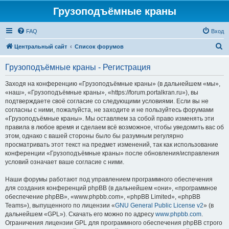
Грузоподъёмные краны
FAQ
Вход
П
Центральный сайт
Список форумов
о
Грузоподъёмные краны - Регистрация
и
с
Заходя на конференцию «Грузоподъёмные краны» (в дальнейшем «мы»,
«наш», «Грузоподъёмные краны», «https://forum.portalkran.ru»), вы
к
подтверждаете своё согласие со следующими условиями. Если вы не
согласны с ними, пожалуйста, не заходите и не пользуйтесь форумами
«Грузоподъёмные краны». Мы оставляем за собой право изменять эти
правила в любое время и сделаем всё возможное, чтобы уведомить вас об
этом, однако с вашей стороны было бы разумным регулярно
просматривать этот текст на предмет изменений, так как использование
конференции «Грузоподъёмные краны» после обновления/исправления
условий означает ваше согласие с ними.
Наши форумы работают под управлением программного обеспечения
для создания конференций phpBB (в дальнейшем «они», «программное
обеспечение phpBB», «www.phpbb.com», «phpBB Limited», «phpBB
Teams»), выпущенного по лицензии «
GNU General Public License v2
» (в
дальнейшем «GPL»). Скачать его можно по адресу
www.phpbb.com
.
Ограничения лицензии GPL для программного обеспечения phpBB строго