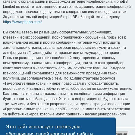
связаны с организацией и поддержкой интернет-конференций, и phpBB
Limited не несёт ответственности за то, что администрация конференций
определяет в качестве допустимого содержания и/или поведения в них.
За дополнительной информацией о phpBB обращайтесь по адресу
https://www.phpbb.com/
.
Вы соглашаетесь не размещать оскорбительных, угрожающих,
клеветнических сообщений, порнографических сообщений, призывов к
национальной розни и прочих сообщений, которые могут нарушить
законы вашей страны, страны, которая предоставляет услуги хостинга
для форумов «Грузоподъёмные краны» или международное право.
Попытки размещения таких сообщений могут привести к вашему
немедленному отключению от конференции, при этом ваш провайдер
будет поставлен в известность, если мы сочтём это нужным. IP-адреса
всех сообщений сохраняются для возможности проведения такой
политики. Вы соглашаетесь с тем, что администраторы форумов
«Грузоподъёмные краны» имеют право удалить, отредактировать,
перенести или закрыть любую тему в любое время по своему усмотрению.
Как пользователь вы согласны с тем, что введённая вами информация
будет храниться в базе данных. Хотя эта информация не будет открыта
третьим лицам без вашего разрешения, ни администрация конференции
«Грузоподъёмные краны», ни phpBB Limited не может быть ответственна
за действия хакеров, которые могут привести к несанкционированному
доступу к ней.
Этот сайт использует cookies для
обеспечения своей корректной работы.