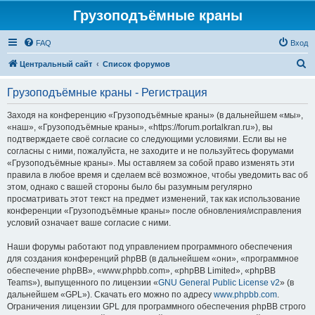
Грузоподъёмные краны
FAQ
Вход
П
Центральный сайт
Список форумов
о
Грузоподъёмные краны - Регистрация
и
с
Заходя на конференцию «Грузоподъёмные краны» (в дальнейшем «мы»,
«наш», «Грузоподъёмные краны», «https://forum.portalkran.ru»), вы
к
подтверждаете своё согласие со следующими условиями. Если вы не
согласны с ними, пожалуйста, не заходите и не пользуйтесь форумами
«Грузоподъёмные краны». Мы оставляем за собой право изменять эти
правила в любое время и сделаем всё возможное, чтобы уведомить вас об
этом, однако с вашей стороны было бы разумным регулярно
просматривать этот текст на предмет изменений, так как использование
конференции «Грузоподъёмные краны» после обновления/исправления
условий означает ваше согласие с ними.
Наши форумы работают под управлением программного обеспечения
для создания конференций phpBB (в дальнейшем «они», «программное
обеспечение phpBB», «www.phpbb.com», «phpBB Limited», «phpBB
Teams»), выпущенного по лицензии «
GNU General Public License v2
» (в
дальнейшем «GPL»). Скачать его можно по адресу
www.phpbb.com
.
Ограничения лицензии GPL для программного обеспечения phpBB строго