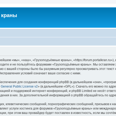
 краны
йшем «мы», «наш», «Грузоподъёмные краны», «https://forum.portalkran.ru»)
заходите и не пользуйтесь форумами «Грузоподъёмные краны». Мы оставляем з
ако с вашей стороны было бы разумным регулярно просматривать этот текст 
справления условий означает ваше согласие с ними.
еспечения для создания конференций phpBB (в дальнейшем «они», «програ
General Public License v2
» (в дальнейшем «GPL»). Скачать его можно по адр
зацией и поддержкой интернет-конференций, и phpBB Limited не несёт ответ
ведения в них. За дополнительной информацией о phpBB обращайтесь по адр
их, клеветнических сообщений, порнографических сообщений, призывов к на
авляет услуги хостинга для форумов «Грузоподъёмные краны» или междунар
ии, при этом ваш провайдер будет поставлен в известность, если мы сочтём