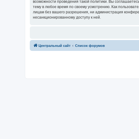
возможности проведения такой политики. Вы соглашаетес
тему в любое время по своему усмотрению. Как пользовате
лицам без вашего разрешения, ни администрация конферен
несанкционированному доступу к ней.
Центральный сайт
Список форумов