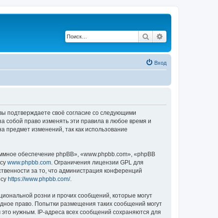
Поиск
Расширенный по
Вход
, вы подтверждаете своё согласие со следующими
а собой право изменять эти правила в любое время и
на предмет изменений, так как использование
ммное обеспечение phpBB», «www.phpbb.com», «phpBB
есу
www.phpbb.com
. Ограничения лицензии GPL для
ственности за то, что администрация конференций
есу
https://www.phpbb.com/
.
циональной розни и прочих сообщений, которые могут
одное право. Попытки размещения таких сообщений могут
 это нужным. IP-адреса всех сообщений сохраняются для