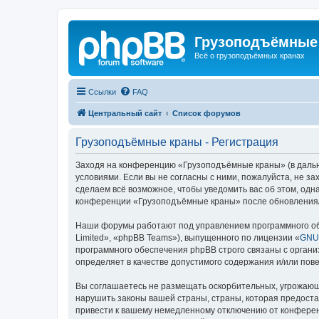
Грузоподъёмные
Всё о грузоподъёмных кранах
Ссылки
FAQ
Центральный сайт
Список форумов
Грузоподъёмные краны - Регистрация
Заходя на конференцию «Грузоподъёмные краны» (в дальне
условиями. Если вы не согласны с ними, пожалуйста, не 
сделаем всё возможное, чтобы уведомить вас об этом, одн
конференции «Грузоподъёмные краны» после обновления/и
Наши форумы работают под управлением программного об
Limited», «phpBB Teams»), выпущенного по лицензии «
GNU 
программного обеспечения phpBB строго связаны с органи
определяет в качестве допустимого содержания и/или по
Вы соглашаетесь не размещать оскорбительных, угрожающ
нарушить законы вашей страны, страны, которая предост
привести к вашему немедленному отключению от конференц