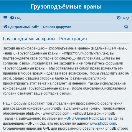
Грузоподъёмные краны
FAQ
Вход
П
Центральный сайт
Список форумов
о
Грузоподъёмные краны - Регистрация
и
с
Заходя на конференцию «Грузоподъёмные краны» (в дальнейшем «мы»,
«наш», «Грузоподъёмные краны», «https://forum.portalkran.ru»), вы
к
подтверждаете своё согласие со следующими условиями. Если вы не
согласны с ними, пожалуйста, не заходите и не пользуйтесь форумами
«Грузоподъёмные краны». Мы оставляем за собой право изменять эти
правила в любое время и сделаем всё возможное, чтобы уведомить вас об
этом, однако с вашей стороны было бы разумным регулярно
просматривать этот текст на предмет изменений, так как использование
конференции «Грузоподъёмные краны» после обновления/исправления
условий означает ваше согласие с ними.
Наши форумы работают под управлением программного обеспечения
для создания конференций phpBB (в дальнейшем «они», «программное
обеспечение phpBB», «www.phpbb.com», «phpBB Limited», «phpBB
Teams»), выпущенного по лицензии «
GNU General Public License v2
» (в
дальнейшем «GPL»). Скачать его можно по адресу
www.phpbb.com
.
Ограничения лицензии GPL для программного обеспечения phpBB строго