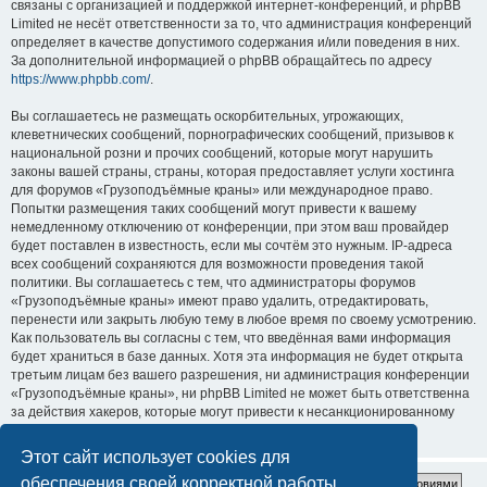
связаны с организацией и поддержкой интернет-конференций, и phpBB
Limited не несёт ответственности за то, что администрация конференций
определяет в качестве допустимого содержания и/или поведения в них.
За дополнительной информацией о phpBB обращайтесь по адресу
https://www.phpbb.com/
.
Вы соглашаетесь не размещать оскорбительных, угрожающих,
клеветнических сообщений, порнографических сообщений, призывов к
национальной розни и прочих сообщений, которые могут нарушить
законы вашей страны, страны, которая предоставляет услуги хостинга
для форумов «Грузоподъёмные краны» или международное право.
Попытки размещения таких сообщений могут привести к вашему
немедленному отключению от конференции, при этом ваш провайдер
будет поставлен в известность, если мы сочтём это нужным. IP-адреса
всех сообщений сохраняются для возможности проведения такой
политики. Вы соглашаетесь с тем, что администраторы форумов
«Грузоподъёмные краны» имеют право удалить, отредактировать,
перенести или закрыть любую тему в любое время по своему усмотрению.
Как пользователь вы согласны с тем, что введённая вами информация
будет храниться в базе данных. Хотя эта информация не будет открыта
третьим лицам без вашего разрешения, ни администрация конференции
«Грузоподъёмные краны», ни phpBB Limited не может быть ответственна
за действия хакеров, которые могут привести к несанкционированному
доступу к ней.
Этот сайт использует cookies для
обеспечения своей корректной работы.