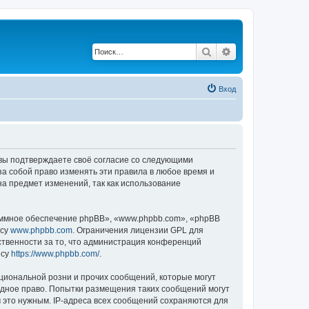
Поиск
Расширенный по
Вход
, вы подтверждаете своё согласие со следующими
а собой право изменять эти правила в любое время и
на предмет изменений, так как использование
ммное обеспечение phpBB», «www.phpbb.com», «phpBB
есу
www.phpbb.com
. Ограничения лицензии GPL для
ственности за то, что администрация конференций
есу
https://www.phpbb.com/
.
циональной розни и прочих сообщений, которые могут
одное право. Попытки размещения таких сообщений могут
 это нужным. IP-адреса всех сообщений сохраняются для