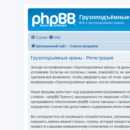
Грузоподъёмные
Всё о грузоподъёмных кранах
Ссылки
FAQ
Центральный сайт
Список форумов
Грузоподъёмные краны - Регистрация
Заходя на конференцию «Грузоподъёмные краны» (в дальне
условиями. Если вы не согласны с ними, пожалуйста, не 
сделаем всё возможное, чтобы уведомить вас об этом, одн
конференции «Грузоподъёмные краны» после обновления/и
Наши форумы работают под управлением программного об
Limited», «phpBB Teams»), выпущенного по лицензии «
GNU 
программного обеспечения phpBB строго связаны с органи
определяет в качестве допустимого содержания и/или по
Вы соглашаетесь не размещать оскорбительных, угрожающ
нарушить законы вашей страны, страны, которая предост
привести к вашему немедленному отключению от конференц