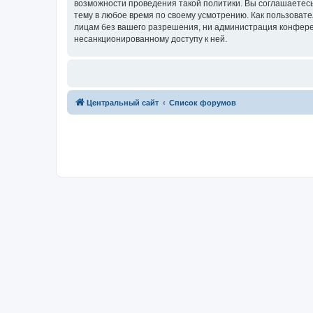
возможности проведения такой политики. Вы соглашаетес
тему в любое время по своему усмотрению. Как пользовате
лицам без вашего разрешения, ни администрация конферен
несанкционированному доступу к ней.
Центральный сайт
Список форумов