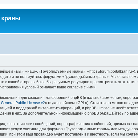
 краны
йшем «мы», «наш», «Грузоподъёмные краны», «https://forum.portalkran.ru»)
заходите и не пользуйтесь форумами «Грузоподъёмные краны». Мы оставляем з
ако с вашей стороны было бы разумным регулярно просматривать этот текст 
справления условий означает ваше согласие с ними.
еспечения для создания конференций phpBB (в дальнейшем «они», «програ
General Public License v2
» (в дальнейшем «GPL»). Скачать его можно по адр
зацией и поддержкой интернет-конференций, и phpBB Limited не несёт ответ
ведения в них. За дополнительной информацией о phpBB обращайтесь по адр
их, клеветнических сообщений, порнографических сообщений, призывов к на
авляет услуги хостинга для форумов «Грузоподъёмные краны» или междунар
ии, при этом ваш провайдер будет поставлен в известность, если мы сочтём