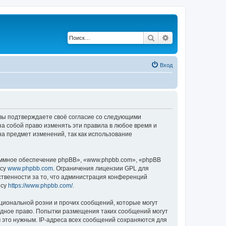
Поиск
Расширенный по
Вход
, вы подтверждаете своё согласие со следующими
а собой право изменять эти правила в любое время и
на предмет изменений, так как использование
ммное обеспечение phpBB», «www.phpbb.com», «phpBB
есу
www.phpbb.com
. Ограничения лицензии GPL для
ственности за то, что администрация конференций
есу
https://www.phpbb.com/
.
циональной розни и прочих сообщений, которые могут
одное право. Попытки размещения таких сообщений могут
 это нужным. IP-адреса всех сообщений сохраняются для