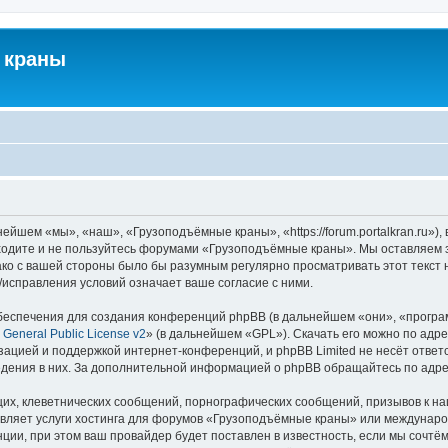
 краны
йшем «мы», «наш», «Грузоподъёмные краны», «https://forum.portalkran.ru»)
заходите и не пользуйтесь форумами «Грузоподъёмные краны». Мы оставляем з
ако с вашей стороны было бы разумным регулярно просматривать этот текст 
справления условий означает ваше согласие с ними.
еспечения для создания конференций phpBB (в дальнейшем «они», «програ
General Public License v2
» (в дальнейшем «GPL»). Скачать его можно по адр
зацией и поддержкой интернет-конференций, и phpBB Limited не несёт ответ
ведения в них. За дополнительной информацией о phpBB обращайтесь по адр
их, клеветнических сообщений, порнографических сообщений, призывов к на
авляет услуги хостинга для форумов «Грузоподъёмные краны» или междунар
ии, при этом ваш провайдер будет поставлен в известность, если мы сочтём