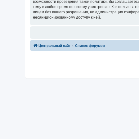
возможности проведения такой политики. Вы соглашаетес
тему в любое время по своему усмотрению. Как пользовате
лицам без вашего разрешения, ни администрация конферен
несанкционированному доступу к ней.
Центральный сайт
Список форумов