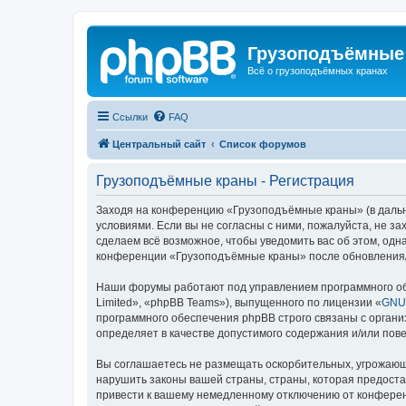
Грузоподъёмные
Всё о грузоподъёмных кранах
Ссылки
FAQ
Центральный сайт
Список форумов
Грузоподъёмные краны - Регистрация
Заходя на конференцию «Грузоподъёмные краны» (в дальне
условиями. Если вы не согласны с ними, пожалуйста, не 
сделаем всё возможное, чтобы уведомить вас об этом, одн
конференции «Грузоподъёмные краны» после обновления/и
Наши форумы работают под управлением программного об
Limited», «phpBB Teams»), выпущенного по лицензии «
GNU 
программного обеспечения phpBB строго связаны с органи
определяет в качестве допустимого содержания и/или по
Вы соглашаетесь не размещать оскорбительных, угрожающ
нарушить законы вашей страны, страны, которая предост
привести к вашему немедленному отключению от конференц