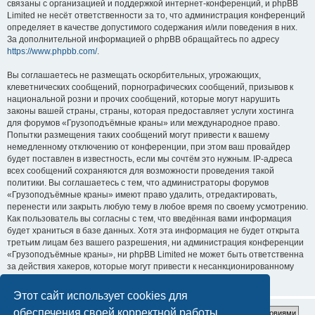
связаны с организацией и поддержкой интернет-конференций, и phpBB
Limited не несёт ответственности за то, что администрация конференций
определяет в качестве допустимого содержания и/или поведения в них.
За дополнительной информацией о phpBB обращайтесь по адресу
https://www.phpbb.com/
.
Вы соглашаетесь не размещать оскорбительных, угрожающих,
клеветнических сообщений, порнографических сообщений, призывов к
национальной розни и прочих сообщений, которые могут нарушить
законы вашей страны, страны, которая предоставляет услуги хостинга
для форумов «Грузоподъёмные краны» или международное право.
Попытки размещения таких сообщений могут привести к вашему
немедленному отключению от конференции, при этом ваш провайдер
будет поставлен в известность, если мы сочтём это нужным. IP-адреса
всех сообщений сохраняются для возможности проведения такой
политики. Вы соглашаетесь с тем, что администраторы форумов
«Грузоподъёмные краны» имеют право удалить, отредактировать,
перенести или закрыть любую тему в любое время по своему усмотрению.
Как пользователь вы согласны с тем, что введённая вами информация
будет храниться в базе данных. Хотя эта информация не будет открыта
третьим лицам без вашего разрешения, ни администрация конференции
«Грузоподъёмные краны», ни phpBB Limited не может быть ответственна
за действия хакеров, которые могут привести к несанкционированному
доступу к ней.
Этот сайт использует cookies для
обеспечения своей корректной работы.