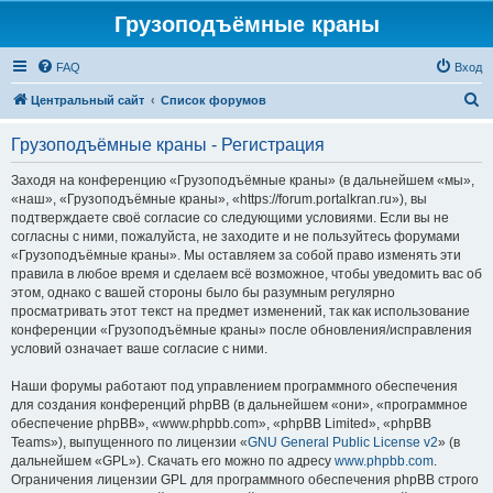
Грузоподъёмные краны
FAQ
Вход
П
Центральный сайт
Список форумов
о
Грузоподъёмные краны - Регистрация
и
с
Заходя на конференцию «Грузоподъёмные краны» (в дальнейшем «мы»,
«наш», «Грузоподъёмные краны», «https://forum.portalkran.ru»), вы
к
подтверждаете своё согласие со следующими условиями. Если вы не
согласны с ними, пожалуйста, не заходите и не пользуйтесь форумами
«Грузоподъёмные краны». Мы оставляем за собой право изменять эти
правила в любое время и сделаем всё возможное, чтобы уведомить вас об
этом, однако с вашей стороны было бы разумным регулярно
просматривать этот текст на предмет изменений, так как использование
конференции «Грузоподъёмные краны» после обновления/исправления
условий означает ваше согласие с ними.
Наши форумы работают под управлением программного обеспечения
для создания конференций phpBB (в дальнейшем «они», «программное
обеспечение phpBB», «www.phpbb.com», «phpBB Limited», «phpBB
Teams»), выпущенного по лицензии «
GNU General Public License v2
» (в
дальнейшем «GPL»). Скачать его можно по адресу
www.phpbb.com
.
Ограничения лицензии GPL для программного обеспечения phpBB строго