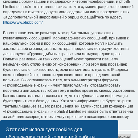
связаны с организацией и поддержкой интернет-конференций, и phpBB
Limited не несёт ответственности за то, что администрация конференций
определяет в качестве допустимого содержания и/или поведения в них.
За дополнительной информацией о phpBB обращайтесь по адресу
https://www.phpbb.com/
.
Вы соглашаетесь не размещать оскорбительных, угрожающих,
клеветнических сообщений, порнографических сообщений, призывов к
национальной розни и прочих сообщений, которые могут нарушить
законы вашей страны, страны, которая предоставляет услуги хостинга
для форумов «Грузоподъёмные краны» или международное право.
Попытки размещения таких сообщений могут привести к вашему
немедленному отключению от конференции, при этом ваш провайдер
будет поставлен в известность, если мы сочтём это нужным. IP-адреса
всех сообщений сохраняются для возможности проведения такой
политики. Вы соглашаетесь с тем, что администраторы форумов
«Грузоподъёмные краны» имеют право удалить, отредактировать,
перенести или закрыть любую тему в любое время по своему усмотрению.
Как пользователь вы согласны с тем, что введённая вами информация
будет храниться в базе данных. Хотя эта информация не будет открыта
третьим лицам без вашего разрешения, ни администрация конференции
«Грузоподъёмные краны», ни phpBB Limited не может быть ответственна
за действия хакеров, которые могут привести к несанкционированному
доступу к ней.
Этот сайт использует cookies для
обеспечения своей корректной работы.