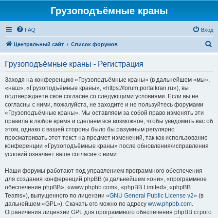
Грузоподъёмные краны
FAQ
Вход
П
Центральный сайт
Список форумов
о
Грузоподъёмные краны - Регистрация
и
с
Заходя на конференцию «Грузоподъёмные краны» (в дальнейшем «мы»,
«наш», «Грузоподъёмные краны», «https://forum.portalkran.ru»), вы
к
подтверждаете своё согласие со следующими условиями. Если вы не
согласны с ними, пожалуйста, не заходите и не пользуйтесь форумами
«Грузоподъёмные краны». Мы оставляем за собой право изменять эти
правила в любое время и сделаем всё возможное, чтобы уведомить вас об
этом, однако с вашей стороны было бы разумным регулярно
просматривать этот текст на предмет изменений, так как использование
конференции «Грузоподъёмные краны» после обновления/исправления
условий означает ваше согласие с ними.
Наши форумы работают под управлением программного обеспечения
для создания конференций phpBB (в дальнейшем «они», «программное
обеспечение phpBB», «www.phpbb.com», «phpBB Limited», «phpBB
Teams»), выпущенного по лицензии «
GNU General Public License v2
» (в
дальнейшем «GPL»). Скачать его можно по адресу
www.phpbb.com
.
Ограничения лицензии GPL для программного обеспечения phpBB строго