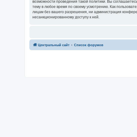
возможности проведения такой политики. Вы соглашаетес
тему в любое время по своему усмотрению. Как пользовате
лицам без вашего разрешения, ни администрация конферен
несанкционированному доступу к ней.
Центральный сайт
Список форумов