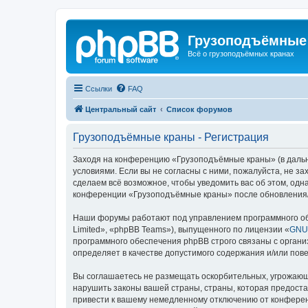
Грузоподъёмные
Всё о грузоподъёмных кранах
Ссылки
FAQ
Центральный сайт
Список форумов
Грузоподъёмные краны - Регистрация
Заходя на конференцию «Грузоподъёмные краны» (в дальне
условиями. Если вы не согласны с ними, пожалуйста, не 
сделаем всё возможное, чтобы уведомить вас об этом, одн
конференции «Грузоподъёмные краны» после обновления/и
Наши форумы работают под управлением программного об
Limited», «phpBB Teams»), выпущенного по лицензии «
GNU 
программного обеспечения phpBB строго связаны с органи
определяет в качестве допустимого содержания и/или по
Вы соглашаетесь не размещать оскорбительных, угрожающ
нарушить законы вашей страны, страны, которая предост
привести к вашему немедленному отключению от конференц