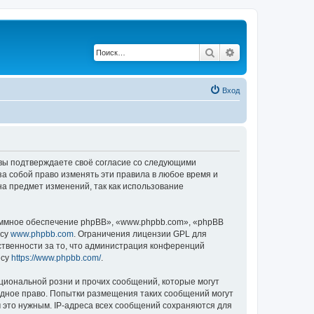
Поиск
Расширенный по
Вход
, вы подтверждаете своё согласие со следующими
а собой право изменять эти правила в любое время и
на предмет изменений, так как использование
ммное обеспечение phpBB», «www.phpbb.com», «phpBB
есу
www.phpbb.com
. Ограничения лицензии GPL для
ственности за то, что администрация конференций
есу
https://www.phpbb.com/
.
циональной розни и прочих сообщений, которые могут
одное право. Попытки размещения таких сообщений могут
 это нужным. IP-адреса всех сообщений сохраняются для