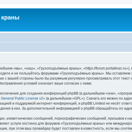
 краны
йшем «мы», «наш», «Грузоподъёмные краны», «https://forum.portalkran.ru»)
заходите и не пользуйтесь форумами «Грузоподъёмные краны». Мы оставляем з
ако с вашей стороны было бы разумным регулярно просматривать этот текст 
справления условий означает ваше согласие с ними.
еспечения для создания конференций phpBB (в дальнейшем «они», «програ
General Public License v2
» (в дальнейшем «GPL»). Скачать его можно по адр
зацией и поддержкой интернет-конференций, и phpBB Limited не несёт ответ
ведения в них. За дополнительной информацией о phpBB обращайтесь по адр
их, клеветнических сообщений, порнографических сообщений, призывов к на
авляет услуги хостинга для форумов «Грузоподъёмные краны» или междунар
ии, при этом ваш провайдер будет поставлен в известность, если мы сочтём