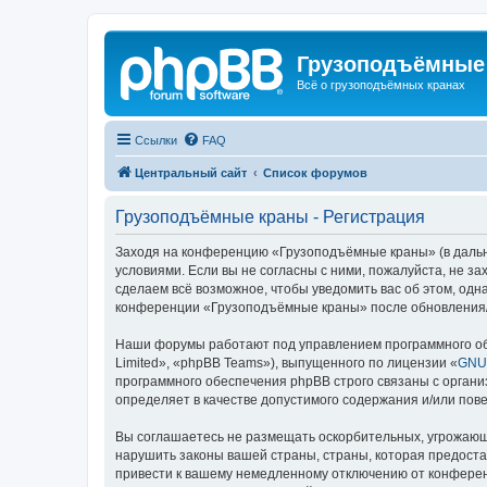
Грузоподъёмные
Всё о грузоподъёмных кранах
Ссылки
FAQ
Центральный сайт
Список форумов
Грузоподъёмные краны - Регистрация
Заходя на конференцию «Грузоподъёмные краны» (в дальне
условиями. Если вы не согласны с ними, пожалуйста, не 
сделаем всё возможное, чтобы уведомить вас об этом, одн
конференции «Грузоподъёмные краны» после обновления/и
Наши форумы работают под управлением программного об
Limited», «phpBB Teams»), выпущенного по лицензии «
GNU 
программного обеспечения phpBB строго связаны с органи
определяет в качестве допустимого содержания и/или по
Вы соглашаетесь не размещать оскорбительных, угрожающ
нарушить законы вашей страны, страны, которая предост
привести к вашему немедленному отключению от конференц