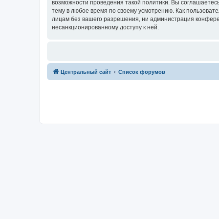
возможности проведения такой политики. Вы соглашаетес
тему в любое время по своему усмотрению. Как пользовате
лицам без вашего разрешения, ни администрация конферен
несанкционированному доступу к ней.
Центральный сайт
Список форумов