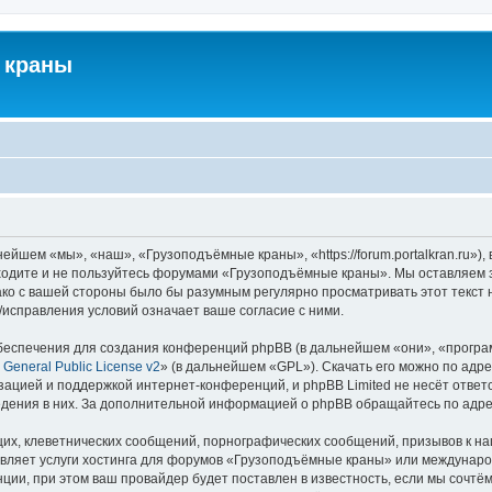
 краны
йшем «мы», «наш», «Грузоподъёмные краны», «https://forum.portalkran.ru»)
заходите и не пользуйтесь форумами «Грузоподъёмные краны». Мы оставляем з
ако с вашей стороны было бы разумным регулярно просматривать этот текст 
справления условий означает ваше согласие с ними.
еспечения для создания конференций phpBB (в дальнейшем «они», «програ
General Public License v2
» (в дальнейшем «GPL»). Скачать его можно по адр
зацией и поддержкой интернет-конференций, и phpBB Limited не несёт ответ
ведения в них. За дополнительной информацией о phpBB обращайтесь по адр
их, клеветнических сообщений, порнографических сообщений, призывов к на
авляет услуги хостинга для форумов «Грузоподъёмные краны» или междунар
ии, при этом ваш провайдер будет поставлен в известность, если мы сочтём