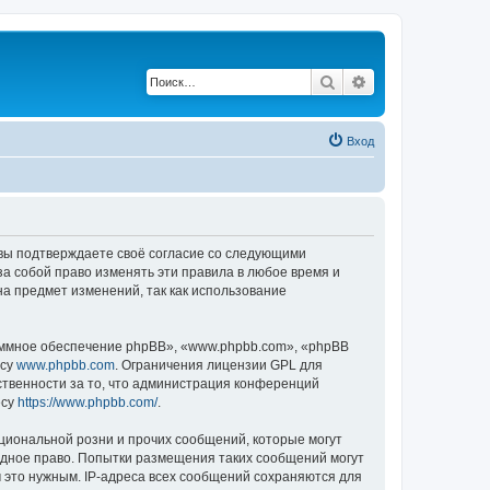
Поиск
Расширенный по
Вход
, вы подтверждаете своё согласие со следующими
а собой право изменять эти правила в любое время и
на предмет изменений, так как использование
ммное обеспечение phpBB», «www.phpbb.com», «phpBB
есу
www.phpbb.com
. Ограничения лицензии GPL для
ственности за то, что администрация конференций
есу
https://www.phpbb.com/
.
циональной розни и прочих сообщений, которые могут
одное право. Попытки размещения таких сообщений могут
 это нужным. IP-адреса всех сообщений сохраняются для