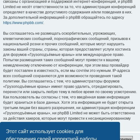
связаны с организацией и поддержкой интернет-конференций, и phpBB
Limited не несёт ответственности за то, что администрация конференций
определяет в качестве допустимого содержания и/или поведения в них.
За дополнительной информацией о phpBB обращайтесь по адресу
https://www.phpbb.com/
.
Вы соглашаетесь не размещать оскорбительных, угрожающих,
клеветнических сообщений, порнографических сообщений, призывов к
национальной розни и прочих сообщений, которые могут нарушить
законы вашей страны, страны, которая предоставляет услуги хостинга
для форумов «Грузоподъёмные краны» или международное право.
Попытки размещения таких сообщений могут привести к вашему
немедленному отключению от конференции, при этом ваш провайдер
будет поставлен в известность, если мы сочтём это нужным. IP-адреса
всех сообщений сохраняются для возможности проведения такой
политики. Вы соглашаетесь с тем, что администраторы форумов
«Грузоподъёмные краны» имеют право удалить, отредактировать,
перенести или закрыть любую тему в любое время по своему усмотрению.
Как пользователь вы согласны с тем, что введённая вами информация
будет храниться в базе данных. Хотя эта информация не будет открыта
третьим лицам без вашего разрешения, ни администрация конференции
«Грузоподъёмные краны», ни phpBB Limited не может быть ответственна
за действия хакеров, которые могут привести к несанкционированному
доступу к ней.
Этот сайт использует cookies для
обеспечения своей корректной работы.