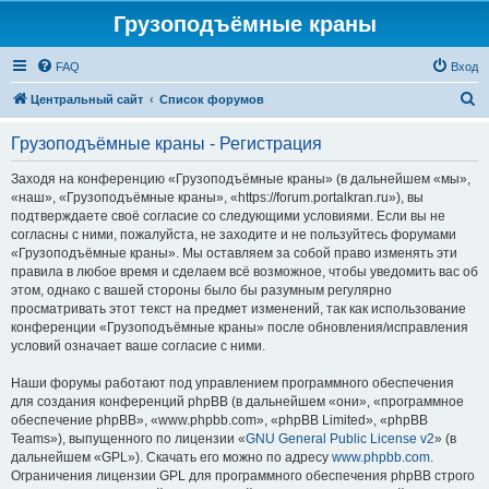
Грузоподъёмные краны
FAQ
Вход
П
Центральный сайт
Список форумов
о
Грузоподъёмные краны - Регистрация
и
с
Заходя на конференцию «Грузоподъёмные краны» (в дальнейшем «мы»,
«наш», «Грузоподъёмные краны», «https://forum.portalkran.ru»), вы
к
подтверждаете своё согласие со следующими условиями. Если вы не
согласны с ними, пожалуйста, не заходите и не пользуйтесь форумами
«Грузоподъёмные краны». Мы оставляем за собой право изменять эти
правила в любое время и сделаем всё возможное, чтобы уведомить вас об
этом, однако с вашей стороны было бы разумным регулярно
просматривать этот текст на предмет изменений, так как использование
конференции «Грузоподъёмные краны» после обновления/исправления
условий означает ваше согласие с ними.
Наши форумы работают под управлением программного обеспечения
для создания конференций phpBB (в дальнейшем «они», «программное
обеспечение phpBB», «www.phpbb.com», «phpBB Limited», «phpBB
Teams»), выпущенного по лицензии «
GNU General Public License v2
» (в
дальнейшем «GPL»). Скачать его можно по адресу
www.phpbb.com
.
Ограничения лицензии GPL для программного обеспечения phpBB строго