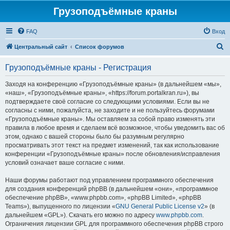
Грузоподъёмные краны
FAQ
Вход
П
Центральный сайт
Список форумов
о
Грузоподъёмные краны - Регистрация
и
с
Заходя на конференцию «Грузоподъёмные краны» (в дальнейшем «мы»,
«наш», «Грузоподъёмные краны», «https://forum.portalkran.ru»), вы
к
подтверждаете своё согласие со следующими условиями. Если вы не
согласны с ними, пожалуйста, не заходите и не пользуйтесь форумами
«Грузоподъёмные краны». Мы оставляем за собой право изменять эти
правила в любое время и сделаем всё возможное, чтобы уведомить вас об
этом, однако с вашей стороны было бы разумным регулярно
просматривать этот текст на предмет изменений, так как использование
конференции «Грузоподъёмные краны» после обновления/исправления
условий означает ваше согласие с ними.
Наши форумы работают под управлением программного обеспечения
для создания конференций phpBB (в дальнейшем «они», «программное
обеспечение phpBB», «www.phpbb.com», «phpBB Limited», «phpBB
Teams»), выпущенного по лицензии «
GNU General Public License v2
» (в
дальнейшем «GPL»). Скачать его можно по адресу
www.phpbb.com
.
Ограничения лицензии GPL для программного обеспечения phpBB строго