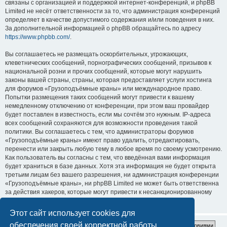
связаны с организацией и поддержкой интернет-конференций, и phpBB
Limited не несёт ответственности за то, что администрация конференций
определяет в качестве допустимого содержания и/или поведения в них.
За дополнительной информацией о phpBB обращайтесь по адресу
https://www.phpbb.com/
.
Вы соглашаетесь не размещать оскорбительных, угрожающих,
клеветнических сообщений, порнографических сообщений, призывов к
национальной розни и прочих сообщений, которые могут нарушить
законы вашей страны, страны, которая предоставляет услуги хостинга
для форумов «Грузоподъёмные краны» или международное право.
Попытки размещения таких сообщений могут привести к вашему
немедленному отключению от конференции, при этом ваш провайдер
будет поставлен в известность, если мы сочтём это нужным. IP-адреса
всех сообщений сохраняются для возможности проведения такой
политики. Вы соглашаетесь с тем, что администраторы форумов
«Грузоподъёмные краны» имеют право удалить, отредактировать,
перенести или закрыть любую тему в любое время по своему усмотрению.
Как пользователь вы согласны с тем, что введённая вами информация
будет храниться в базе данных. Хотя эта информация не будет открыта
третьим лицам без вашего разрешения, ни администрация конференции
«Грузоподъёмные краны», ни phpBB Limited не может быть ответственна
за действия хакеров, которые могут привести к несанкционированному
доступу к ней.
Этот сайт использует cookies для
обеспечения своей корректной работы.